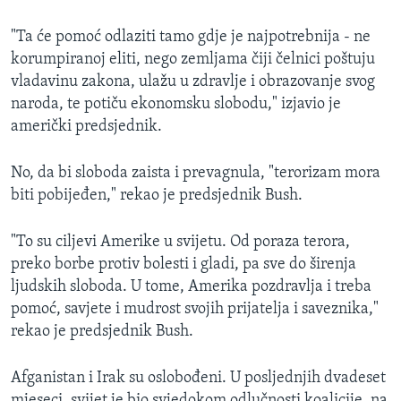
"Ta će pomoć odlaziti tamo gdje je najpotrebnija - ne
korumpiranoj eliti, nego zemljama čiji čelnici poštuju
vladavinu zakona, ulažu u zdravlje i obrazovanje svog
naroda, te potiču ekonomsku slobodu," izjavio je
američki predsjednik.
No, da bi sloboda zaista i prevagnula, "terorizam mora
biti pobijeđen," rekao je predsjednik Bush.
"To su ciljevi Amerike u svijetu. Od poraza terora,
preko borbe protiv bolesti i gladi, pa sve do širenja
ljudskih sloboda. U tome, Amerika pozdravlja i treba
pomoć, savjete i mudrost svojih prijatelja i saveznika,"
rekao je predsjednik Bush.
Afganistan i Irak su oslobođeni. U posljednjih dvadeset
mjeseci, svijet je bio svjedokom odlučnosti koalicije, na