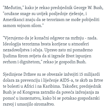
MAGAZIN
"Međutim," kako je rekao predsjednik George W. Bush,
O GLASU AMERIKE
"oružane snage su uvijek posljednje rješenje, i
Amerikanci znaju da se terorizam ne može pobijediti
Learning English
samom vojnom silom."
"Vjerujemo da je konačni odgovor na mržnju - nada.
PRATITE NAS
Ideologija terorizma hvata korijene u atmosferi
nezadovoljstva i očaja. Upravo zato mi pomažemo
ljudima širom svijeta da si izgrade život ispunjen
Jezici
svrhom i dignitetom," rekao je gospodin Bush.
Sjedinjene Države su se obvezale izdvojiti 15 milijardi
dolara za prevenciju i liječenje AIDS-a, te skrb za žrtve
te bolesti u Africi i na Karibima. Također, predsjednik
Bush je od Kongresa zatražio da poveća izdvajanja za
pomoć u inozemstvu, kako bi se potakao gospodarski
razvoj i umanjilo siromaštvo.