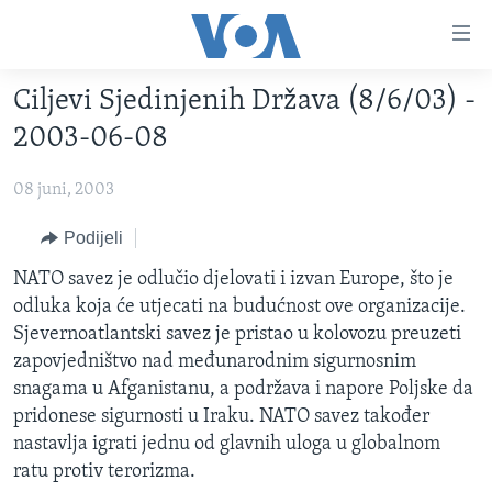
Linkovi
Pređi
na
Ciljevi Sjedinjenih Država (8/6/03) -
glavni
TV PROGRAM
sadržaj
2003-06-08
VIDEO
Pređi
na
08 juni, 2003
FOTOGRAFIJE DANA
glavnu
VIJESTI
Podijeli
navigaciju
Idi
NAUKA I TEHNOLOGIJA
SJEDINJENE AMERIČKE DRŽAVE
NATO savez je odlučio djelovati i izvan Europe, što je
na
odluka koja će utjecati na budućnost ove organizacije.
SPECIJALNI PROJEKTI
BOSNA I HERCEGOVINA
pretragu
Sjevernoatlantski savez je pristao u kolovozu preuzeti
KORUPCIJA
SVIJET
zapovjedništvo nad međunarodnim sigurnosnim
snagama u Afganistanu, a podržava i napore Poljske da
SLOBODA MEDIJA
pridonese sigurnosti u Iraku. NATO savez također
ŽENSKA STRANA
nastavlja igrati jednu od glavnih uloga u globalnom
ratu protiv terorizma.
IZBJEGLIČKA STRANA