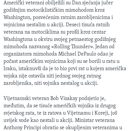
Američki veterani obilježili su Dan sjećanja jučer
MAGAZIN
godišnjim motociklističkim mimohodom kroz
O GLASU AMERIKE
Washington, posvećenim ratnim zarobljenicima i
vojnicima nestalim u akciji. Deseci tisuća ratnih
Learning English
veterana na motociklima su prošli kroz centar
Washingtona u okviru svojeg petnaestog godišnjeg
mimohoda nazvanog «Rolling Thunder». Jedan od
PRATITE NAS
organizatora mimohoda Michael DePaulo odao je
počast američkim vojnicima koji su se borili u ratu u
Iraku, istaknuvši da je to bio prvi rat u kojem američka
Jezici
vojska nije ostavila niti jednog svojeg ratnog
zarobljenika, niti vojnika nestalog u akciji.
Vijetnamski veteran Bob Visakay podsjetio je,
međutim, da se tisuće američkih vojnika iz drugog
svjetskog rata, te iz ratova u Vijetnamu i Koreji, još
uvijek vode kao nestali u akciji. Ministar veterana
Anthony Principi obratio se okupljenim veteranima u