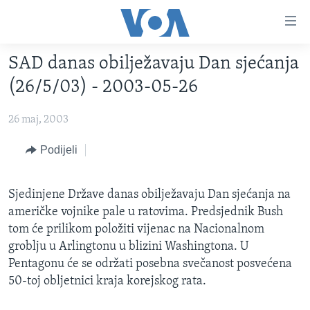
Linkovi
Pređi
na
SAD danas obilježavaju Dan sjećanja
glavni
TV PROGRAM
sadržaj
(26/5/03) - 2003-05-26
VIDEO
Pređi
na
26 maj, 2003
FOTOGRAFIJE DANA
glavnu
VIJESTI
Podijeli
navigaciju
Idi
NAUKA I TEHNOLOGIJA
SJEDINJENE AMERIČKE DRŽAVE
na
Sjedinjene Države danas obilježavaju Dan sjećanja na
SPECIJALNI PROJEKTI
BOSNA I HERCEGOVINA
pretragu
američke vojnike pale u ratovima. Predsjednik Bush
KORUPCIJA
SVIJET
tom će prilikom položiti vijenac na Nacionalnom
groblju u Arlingtonu u blizini Washingtona. U
SLOBODA MEDIJA
Pentagonu će se održati posebna svečanost posvećena
ŽENSKA STRANA
50-toj obljetnici kraja korejskog rata.
IZBJEGLIČKA STRANA