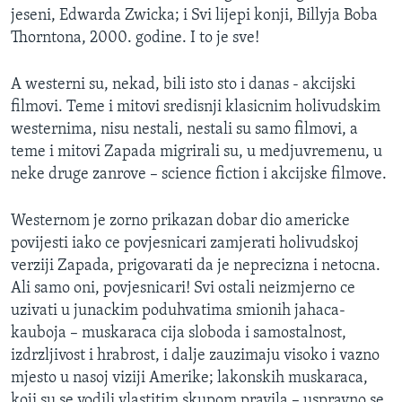
jeseni, Edwarda Zwicka; i Svi lijepi konji, Billyja Boba
Thorntona, 2000. godine. I to je sve!
A westerni su, nekad, bili isto sto i danas - akcijski
filmovi. Teme i mitovi sredisnji klasicnim holivudskim
westernima, nisu nestali, nestali su samo filmovi, a
teme i mitovi Zapada migrirali su, u medjuvremenu, u
neke druge zanrove – science fiction i akcijske filmove.
Westernom je zorno prikazan dobar dio americke
povijesti iako ce povjesnicari zamjerati holivudskoj
verziji Zapada, prigovarati da je neprecizna i netocna.
Ali samo oni, povjesnicari! Svi ostali neizmjerno ce
uzivati u junackim poduhvatima smionih jahaca-
kauboja – muskaraca cija sloboda i samostalnost,
izdrzljivost i hrabrost, i dalje zauzimaju visoko i vazno
mjesto u nasoj viziji Amerike; lakonskih muskaraca,
koji su se vodili vlastitim skupom pravila – uspravno se