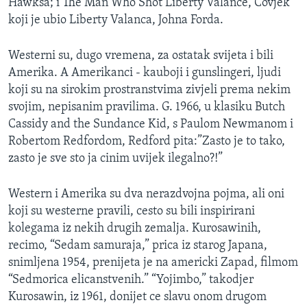
Hawksa; i The Man Who Shot Liberty Valance, Covjek
koji je ubio Liberty Valanca, Johna Forda.
Westerni su, dugo vremena, za ostatak svijeta i bili
Amerika. A Amerikanci - kauboji i gunslingeri, ljudi
koji su na sirokim prostranstvima zivjeli prema nekim
svojim, nepisanim pravilima. G. 1966, u klasiku Butch
Cassidy and the Sundance Kid, s Paulom Newmanom i
Robertom Redfordom, Redford pita:”Zasto je to tako,
zasto je sve sto ja cinim uvijek ilegalno?!”
Western i Amerika su dva nerazdvojna pojma, ali oni
koji su westerne pravili, cesto su bili inspirirani
kolegama iz nekih drugih zemalja. Kurosawinih,
recimo, “Sedam samuraja,” prica iz starog Japana,
snimljena 1954, prenijeta je na americki Zapad, filmom
“Sedmorica elicanstvenih.” “Yojimbo,” takodjer
Kurosawin, iz 1961, donijet ce slavu onom drugom