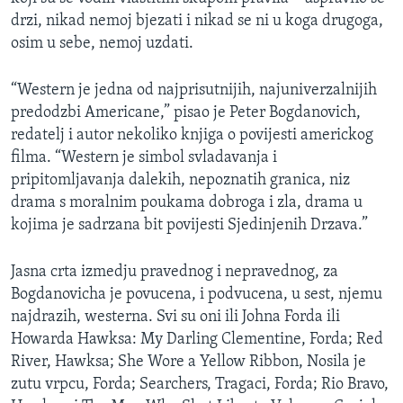
drzi, nikad nemoj bjezati i nikad se ni u koga drugoga,
osim u sebe, nemoj uzdati.
“Western je jedna od najprisutnijih, najuniverzalnijih
predodzbi Americane,” pisao je Peter Bogdanovich,
redatelj i autor nekoliko knjiga o povijesti americkog
filma. “Western je simbol svladavanja i
pripitomljavanja dalekih, nepoznatih granica, niz
drama s moralnim poukama dobroga i zla, drama u
kojima je sadrzana bit povijesti Sjedinjenih Drzava.”
Jasna crta izmedju pravednog i nepravednog, za
Bogdanovicha je povucena, i podvucena, u sest, njemu
najdrazih, westerna. Svi su oni ili Johna Forda ili
Howarda Hawksa: My Darling Clementine, Forda; Red
River, Hawksa; She Wore a Yellow Ribbon, Nosila je
zutu vrpcu, Forda; Searchers, Tragaci, Forda; Rio Bravo,