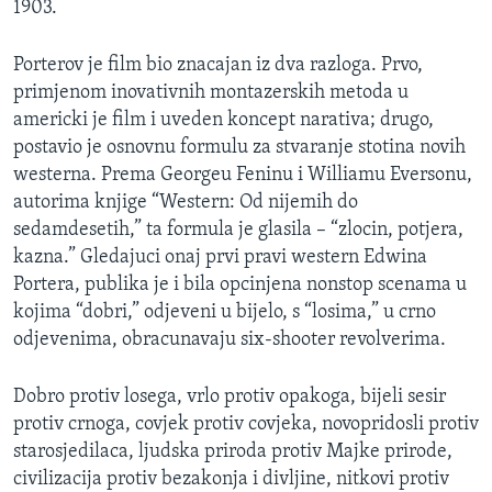
1903.
MAGAZIN
O GLASU AMERIKE
Porterov je film bio znacajan iz dva razloga. Prvo,
primjenom inovativnih montazerskih metoda u
Learning English
americki je film i uveden koncept narativa; drugo,
postavio je osnovnu formulu za stvaranje stotina novih
westerna. Prema Georgeu Feninu i Williamu Eversonu,
PRATITE NAS
autorima knjige “Western: Od nijemih do
sedamdesetih,” ta formula je glasila – “zlocin, potjera,
kazna.” Gledajuci onaj prvi pravi western Edwina
Jezici
Portera, publika je i bila opcinjena nonstop scenama u
kojima “dobri,” odjeveni u bijelo, s “losima,” u crno
odjevenima, obracunavaju six-shooter revolverima.
Dobro protiv losega, vrlo protiv opakoga, bijeli sesir
protiv crnoga, covjek protiv covjeka, novopridosli protiv
starosjedilaca, ljudska priroda protiv Majke prirode,
civilizacija protiv bezakonja i divljine, nitkovi protiv