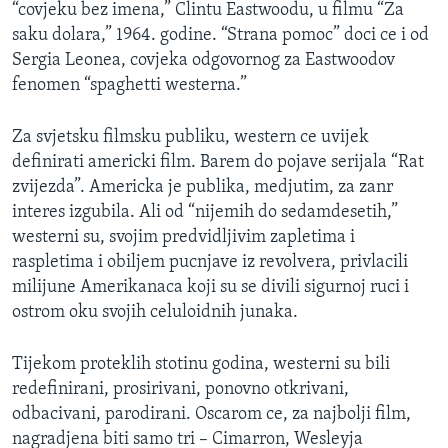
“covjeku bez imena,” Clintu Eastwoodu, u filmu “Za
saku dolara,” 1964. godine. “Strana pomoc” doci ce i od
Sergia Leonea, covjeka odgovornog za Eastwoodov
fenomen “spaghetti westerna.”
Za svjetsku filmsku publiku, western ce uvijek
definirati americki film. Barem do pojave serijala “Rat
zvijezda”. Americka je publika, medjutim, za zanr
interes izgubila. Ali od “nijemih do sedamdesetih,”
westerni su, svojim predvidljivim zapletima i
raspletima i obiljem pucnjave iz revolvera, privlacili
milijune Amerikanaca koji su se divili sigurnoj ruci i
ostrom oku svojih celuloidnih junaka.
Tijekom proteklih stotinu godina, westerni su bili
redefinirani, prosirivani, ponovno otkrivani,
odbacivani, parodirani. Oscarom ce, za najbolji film,
nagradjena biti samo tri – Cimarron, Wesleyja