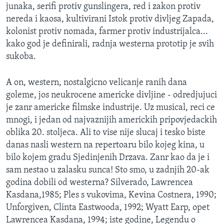
junaka, serifi protiv gunslingera, red i zakon protiv
nereda i kaosa, kultivirani Istok protiv divljeg Zapada,
kolonist protiv nomada, farmer protiv industrijalca...
kako god je definirali, radnja westerna prototip je svih
sukoba.
A on, western, nostalgicno velicanje ranih dana
goleme, jos neukrocene americke divljine - odredjujuci
je zanr americke filmske industrije. Uz musical, reci ce
mnogi, i jedan od najvaznijih americkih pripovjedackih
oblika 20. stoljeca. Ali to vise nije slucaj i tesko biste
danas nasli western na repertoaru bilo kojeg kina, u
bilo kojem gradu Sjedinjenih Drzava. Zanr kao da je i
sam nestao u zalasku sunca! Sto smo, u zadnjih 20-ak
godina dobili od westerna? Silverado, Lawrencea
Kasdana,1985; Ples s vukovima, Kevina Costnera, 1990;
Unforgiven, Clinta Eastwooda, 1992; Wyatt Earp, opet
Lawrencea Kasdana, 1994; iste godine, Legendu o