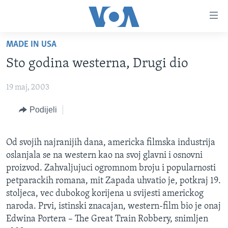
Linkovi
Pređi
na
MADE IN USA
glavni
TV PROGRAM
sadržaj
Sto godina westerna, Drugi dio
VIDEO
Pređi
na
19 maj, 2003
FOTOGRAFIJE DANA
glavnu
VIJESTI
Podijeli
navigaciju
Idi
NAUKA I TEHNOLOGIJA
SJEDINJENE AMERIČKE DRŽAVE
na
Od svojih najranijih dana, americka filmska industrija
SPECIJALNI PROJEKTI
BOSNA I HERCEGOVINA
pretragu
oslanjala se na western kao na svoj glavni i osnovni
KORUPCIJA
SVIJET
proizvod. Zahvaljujuci ogromnom broju i popularnosti
petparackih romana, mit Zapada uhvatio je, potkraj 19.
SLOBODA MEDIJA
stoljeca, vec dubokog korijena u svijesti americkog
ŽENSKA STRANA
naroda. Prvi, istinski znacajan, western-film bio je onaj
Edwina Portera – The Great Train Robbery, snimljen
IZBJEGLIČKA STRANA