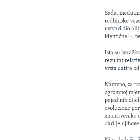
MAGAZIN
O GLASU AMERIKE
Sada, međutim,
rodbinske veze
ustvari dio bi
identične! -, 
Ista su istraž
rezultat relati
vrsta datira od
Naravno, za ra
ogromnoj mjeri
pojedinih dijel
evoluciono por
znanstvenike o
okrilje njihove 