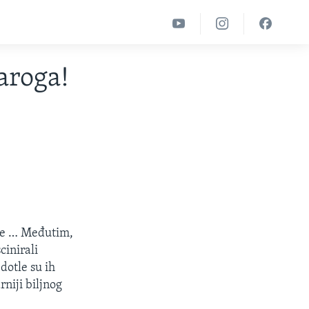
paroga!
čne … Međutim,
cinirali
dotle su ih
rniji biljnog