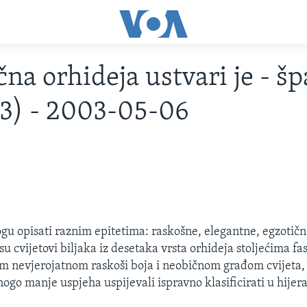
čna orhideja ustvari je - š
3) - 2003-05-06
gu opisati raznim epitetima: raskošne, elegantne, egzoti
u cvijetovi biljaka iz desetaka vrsta orhideja stoljećima fas
jom nevjerojatnom raskoši boja i neobičnom građom cvijeta, 
ogo manje uspjeha uspijevali ispravno klasificirati u hijera