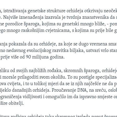
 istraživanja genetske strukture orhideja otkrivaju neoče
. Najviše iznenađenja izazvala je tvrdnja znanstvenika da 
ljne porodice šparoga, kojima su genetski mnogo bliže, - po
nego mnogo raskošnijim cvjetnicama, s kojima su prije bile 
ivanja pokazala da su orhideje, za koje se dugo vremena sma
vno nedavnog evolucijskog razvitka biljaka, ustvari vrlo star
 prije više od 90 milijuna godina.
zliku od svojih najbližih rođaka, skromnih šparoga, orhidej
 morale prilagoditi svom okolišu. To su postigle specijaliz
ova cvijeta, i to u tolikoj mjeri da se iz njih najčešće ne da
ijeklo današnjih orhideja. Proučavanje DNA, na sreću, oslo
graničenja vidljivosti i omogućilo im da ispravno smjeste o
šire obitelji.