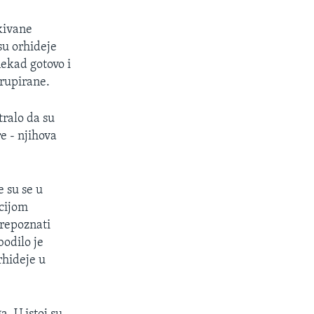
kivane
su orhideje
nekad gotovo i
grupirane.
tralo da su
e - njihova
e su se u
acijom
 prepoznati
bodilo je
rhideje u