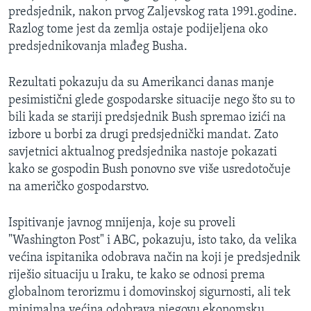
predsjednik, nakon prvog Zaljevskog rata 1991.godine.
MAGAZIN
Razlog tome jest da zemlja ostaje podijeljena oko
O GLASU AMERIKE
predsjednikovanja mlađeg Busha.
Learning English
Rezultati pokazuju da su Amerikanci danas manje
pesimistični glede gospodarske situacije nego što su to
PRATITE NAS
bili kada se stariji predsjednik Bush spremao izići na
izbore u borbi za drugi predsjednički mandat. Zato
savjetnici aktualnog predsjednika nastoje pokazati
kako se gospodin Bush ponovno sve više usredotočuje
Jezici
na američko gospodarstvo.
Ispitivanje javnog mnijenja, koje su proveli
"Washington Post" i ABC, pokazuju, isto tako, da velika
većina ispitanika odobrava način na koji je predsjednik
riješio situaciju u Iraku, te kako se odnosi prema
globalnom terorizmu i domovinskoj sigurnosti, ali tek
minimalna većina odobrava njegovu ekonomsku