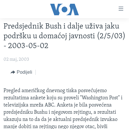
Linkovi
Pređi
na
Predsjednik Bush i dalje uživa jaku
glavni
TV PROGRAM
sadržaj
podršku u domaćoj javnosti (2/5/03)
VIDEO
Pređi
- 2003-05-02
na
FOTOGRAFIJE DANA
glavnu
02 maj, 2003
VIJESTI
navigaciju
Idi
NAUKA I TEHNOLOGIJA
Podijeli
SJEDINJENE AMERIČKE DRŽAVE
na
SPECIJALNI PROJEKTI
BOSNA I HERCEGOVINA
pretragu
Pregled američkog dnevnog tiska posvećujemo
KORUPCIJA
SVIJET
rezultatima ankete koju su proveli "Washington Post" i
SLOBODA MEDIJA
televizijska mreža ABC. Anketa je bila posvećena
predsjedniku Bushu i njegovom rejtingu, a rezultati
ŽENSKA STRANA
ukazuju na to da da je aktualni predsjednik izvukao
IZBJEGLIČKA STRANA
manje dobiti na rejtingu nego njegov otac, bivši