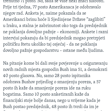
trenutno 71 posto. No, sada se vide neki znaci slabosti.
Prije tri tjedna, 77 posto Amerikanaca je odobravalo
njegov rad. Anketa je, naime pokazala da se
Amerikanci brinu hoće li Sjedinjene Države “zaglibiti”
u Iraku, a stalna je zabrinutost oko toga da predsjednik
ne poklanja dovoljno pažnje – ekonomiji. Ankete i razni
intervjui pokazuju da bi predsjednik mogao pretrpjeti
političku štetu ukoliko taj osjećaj - da ne poklanja
dovoljno pažnje gospodarstvu – ostane među ljudima.
Na pitanje kome bi dali svoje povjerenje u osiguravanju
novih radnih mjesta gospodin Bush ima 51, a demokrati
40 posto glasova. No, samo 28 posto ispitanika
odobrava Bushov prijedlog o smanjenju poreza, a 57
posto ih kaže da smanjenje poreza ide na ruku
bogatima. Samo 10 posto anketiranih kaže da
financijski stoje bolje danas, nego u vrijeme kada je
Bush postao predsjednik, 48 posto ih tvrdi da im je