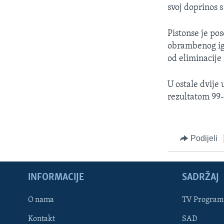
MAGAZIN
svoj doprinos s
O GLASU AMERIKE
Pistonse je po
obrambenog igr
od eliminacije
U ostale dvije
rezultatom 99-
Podijeli
INFORMACIJE
SADRŽAJ
Learning English
O nama
TV Program
Kontakt
SAD