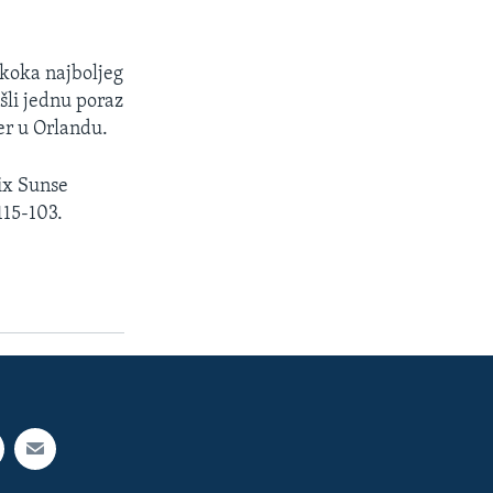
skoka najboljeg
šli jednu poraz
er u Orlandu.
ix Sunse
115-103.