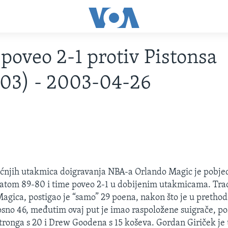
poveo 2-1 protiv Pistonsa
03) - 2003-04-26
oćnjih utakmica doigravanja NBA-a Orlando Magic je pobjed
tatom 89-80 i time poveo 2-1 u dobijenim utakmicama. Tr
 Magica, postigao je “samo” 29 poena, nakon što je u prethod
sno 46, međutim ovaj put je imao raspoložene suigrače, po
ronga s 20 i Drew Goodena s 15 koševa. Gordan Giriček je