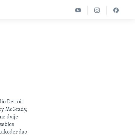
io Detroit
acy McGrady,
ne dvije
sebice
 također dao