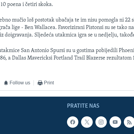
 10 poena i četiri skoka.
sebno mučio loš postotak ubačaja te im nisu pomogla ni 22 
ača lige - Ben Wallacea. Favorizirani Pistonsi su se tako na
 iz doigravanja. Sljedeća utakmica igra se u nedjelju, takođ
 utakmice San Antonio Spursi su u gostima pobijedili Phoen
86, a Dallas Mavericksi Portland Trail Blazerse rezultatom 
Follow us
Print
PRATITE NAS