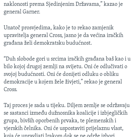
naklonosti prema Sjedinjenim Državama,” kazao je
general Garner.
Unatoč prosvjedima, kako je to rekao zamjenik
upravitelja general Cross, jasno je da većina iračkih
građana želi demokratsku budućnost.
“Duh slobode gori u srcima iračkih građana baš kao i u
bilo kojoj drugoj zemlji na svijetu. Oni će odlučivati o
svojoj budućnosti. Oni će donijeti odluku o obliku
demokracije u kojem žele živjeti,” rekao je general
Cross.
Taj proces je sada u tijeku. Diljem zemlje se održavaju
se sastanci između dužnosnika koalicije i izbjegličkih
grupa, bivših oporbenih prvaka, te plemenskih i
vjerskih čelnika. Oni će uspostaviti prijelaznu vlast,
koja će upravljati Irakom dok se ne održe izbori.