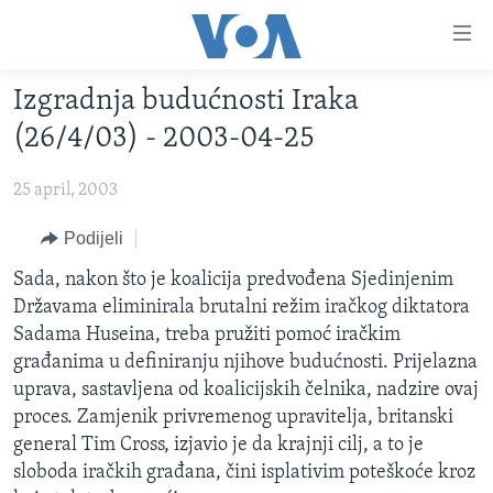
Linkovi
Pređi
na
Izgradnja budućnosti Iraka
glavni
TV PROGRAM
sadržaj
(26/4/03) - 2003-04-25
VIDEO
Pređi
na
25 april, 2003
FOTOGRAFIJE DANA
glavnu
VIJESTI
Podijeli
navigaciju
Idi
NAUKA I TEHNOLOGIJA
SJEDINJENE AMERIČKE DRŽAVE
Sada, nakon što je koalicija predvođena Sjedinjenim
na
Državama eliminirala brutalni režim iračkog diktatora
SPECIJALNI PROJEKTI
BOSNA I HERCEGOVINA
pretragu
Sadama Huseina, treba pružiti pomoć iračkim
KORUPCIJA
SVIJET
građanima u definiranju njihove budućnosti. Prijelazna
uprava, sastavljena od koalicijskih čelnika, nadzire ovaj
SLOBODA MEDIJA
proces. Zamjenik privremenog upravitelja, britanski
ŽENSKA STRANA
general Tim Cross, izjavio je da krajnji cilj, a to je
sloboda iračkih građana, čini isplativim poteškoće kroz
IZBJEGLIČKA STRANA