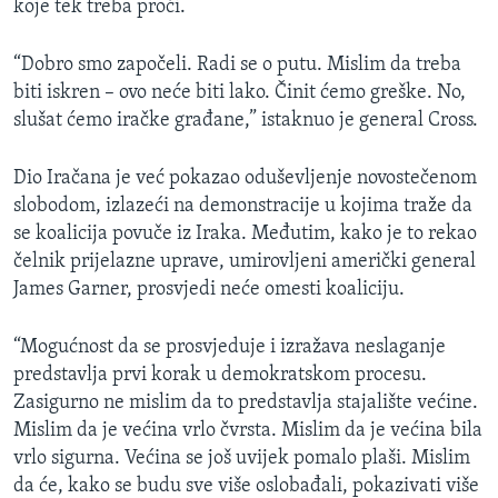
koje tek treba proći.
MAGAZIN
O GLASU AMERIKE
“Dobro smo započeli. Radi se o putu. Mislim da treba
biti iskren – ovo neće biti lako. Činit ćemo greške. No,
Learning English
slušat ćemo iračke građane,” istaknuo je general Cross.
Dio Iračana je već pokazao oduševljenje novostečenom
PRATITE NAS
slobodom, izlazeći na demonstracije u kojima traže da
se koalicija povuče iz Iraka. Međutim, kako je to rekao
čelnik prijelazne uprave, umirovljeni američki general
Jezici
James Garner, prosvjedi neće omesti koaliciju.
“Mogućnost da se prosvjeduje i izražava neslaganje
predstavlja prvi korak u demokratskom procesu.
Zasigurno ne mislim da to predstavlja stajalište većine.
Mislim da je većina vrlo čvrsta. Mislim da je većina bila
vrlo sigurna. Većina se još uvijek pomalo plaši. Mislim
da će, kako se budu sve više oslobađali, pokazivati više