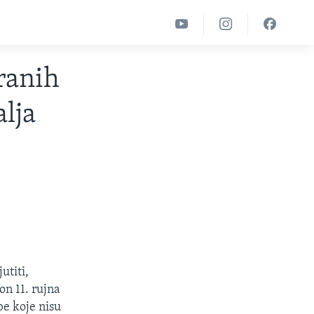
tranih
lja
utiti,
on 11. rujna
be koje nisu