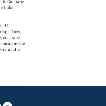
odin Galloway,
e Iraka,
ati i
isplati šest
, od strane
omicati iračke
kiraju ratni