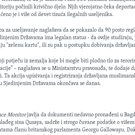
oriju počinili krivično djelo. Njih vjerojatno čeka deportac
eno je i više od devet tisuća ilegalnih useljenika.
a za useljavanje naglašava da se pokazalo da 90 posto regi
dinjenim Državama ima legalan status - da ovdje studiraju,
ju "zelenu kartu", ili su pak u postupku dobivanja državlja
i potječu iz zemalja koje bi mogle biti plodno tlo za terori
cije” – naglašava se u Ministarstvu pravosuđa, te dodaje da 
i. Ta akcija upisivanja i registriranja državljana muslimans
 u Sjedinjenim Državama okončava se danas.
nce Monitor
javlja da dokumenti nedavno pronađeni u Bagd
đeg sina Qusaya, sadrže i strogo čuvane podatke o višem
latama članu britanskog parlamenta Georgu Gallowayu. Dok