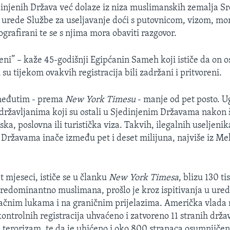
dinjenih Država već dolaze iz niza muslimanskih zemalja Sr
 urede Službe za useljavanje doći s putovnicom, vizom, mor
otografirani te se s njima mora obaviti razgovor.
šeni” – kaže 45-godišnji Egipćanin Sameh koji ističe da on 
 su tijekom ovakvih registracija bili zadržani i pritvoreni.
međutim - prema
New York Timesu
- manje od pet posto. 
 državljanima koji su ostali u Sjedinjenim Državama nakon š
ska, poslovna ili turistička viza. Takvih, ilegalnih useljenik
 Državama inače između pet i deset milijuna, najviše iz Me
t mjeseci, ističe se u članku
New York Timesa
, blizu 130 t
, predominantno muslimana, prošlo je kroz ispitivanja u ure
račnim lukama i na graničnim prijelazima. Američka vlada
kontrolnih registracija uhvaćeno i zatvoreno 11 stranih držav
 terorizam, te da je uhićeno i oko 800 stranaca osumnjičen