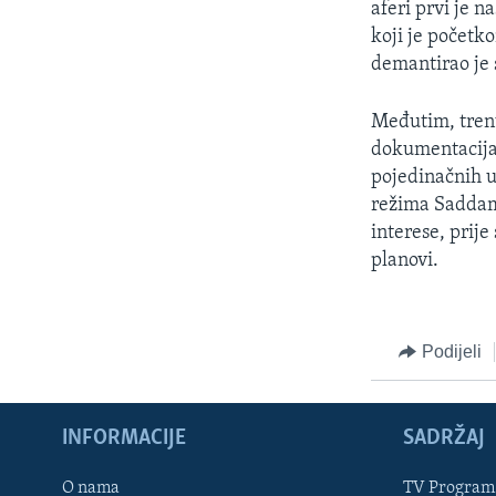
aferi prvi je 
koji je početk
demantirao je 
Međutim, trenut
dokumentacija 
pojedinačnih u
režima Saddama
interese, prije
planovi.
Podijeli
INFORMACIJE
SADRŽAJ
Learning English
O nama
TV Program