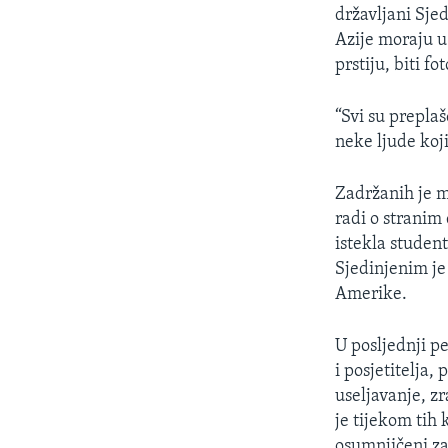
MAGAZIN
državljani Sje
O GLASU AMERIKE
Azije moraju u
prstiju, biti f
“Svi su prepla
neke ljude koji
Zadržanih je 
radi o stranim
istekla student
Sjedinjenim je
Amerike.
U posljednji pe
i posjetitelja
useljavanje, z
je tijekom tih 
osumnjičeni za