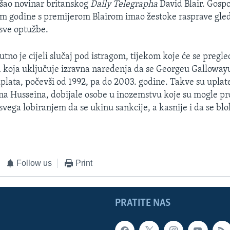
našao novinar britanskog
Daily Telegrapha
David Blair. Gosp
om godine s premijerom Blairom imao žestoke rasprave gled
sve optužbe.
no je cijeli slučaj pod istragom, tijekom koje će se pregled
koja uključuje izravna naređenja da se Georgeu Gallowayu 
plata, počevši od 1992, pa do 2003. godine. Takve su uplate
 Husseina, dobijale osobe u inozemstvu koje su mogle pr
 svega lobiranjem da se ukinu sankcije, a kasnije i da se blo
Follow us
Print
PRATITE NAS