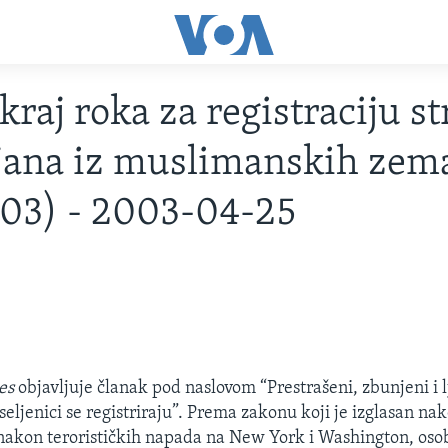
kraj roka za registraciju s
jana iz muslimanskih zema
03) - 2003-04-25
es
objavljuje članak pod naslovom “Prestrašeni, zbunjeni i lj
ljenici se registriraju”. Prema zakonu koji je izglasan nak
nakon terorističkih napada na New York i Washington, oso