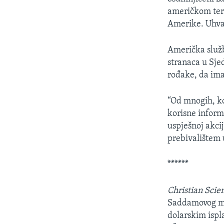
američkom terit
Amerike. Uhvać
Američka služb
stranaca u Sje
rođake, da ima
“Od mnogih, koj
korisne informa
uspješnoj akcij
prebivalištem
******
Christian Scie
Saddamovog mla
dolarskim isp