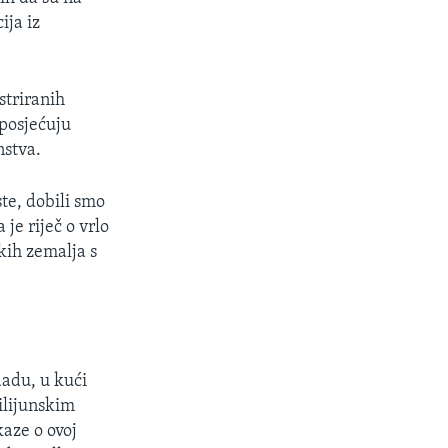
ija iz
striranih
 posjećuju
nstva.
ste, dobili smo
je riječ o vrlo
kih zemalja s
adu, u kući
ilijunskim
aze o ovoj