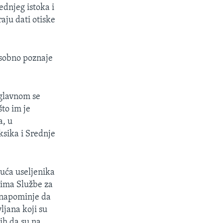
ednjeg istoka i
aju dati otiske
osobno poznaje
Uglavnom se
to im je
a, u
ksika i Srednje
isuća useljenika
dima Službe za
 napominje da
ljana koji su
ih da su na