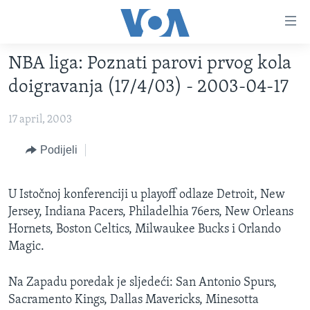
Linkovi
Pređi
na
NBA liga: Poznati parovi prvog kola
glavni
TV PROGRAM
sadržaj
doigravanja (17/4/03) - 2003-04-17
VIDEO
Pređi
na
17 april, 2003
FOTOGRAFIJE DANA
glavnu
VIJESTI
Podijeli
navigaciju
Idi
NAUKA I TEHNOLOGIJA
SJEDINJENE AMERIČKE DRŽAVE
na
U Istočnoj konferenciji u playoff odlaze Detroit, New
SPECIJALNI PROJEKTI
BOSNA I HERCEGOVINA
pretragu
Jersey, Indiana Pacers, Philadelhia 76ers, New Orleans
KORUPCIJA
SVIJET
Hornets, Boston Celtics, Milwaukee Bucks i Orlando
Magic.
SLOBODA MEDIJA
ŽENSKA STRANA
Na Zapadu poredak je sljedeći: San Antonio Spurs,
IZBJEGLIČKA STRANA
Sacramento Kings, Dallas Mavericks, Minesotta