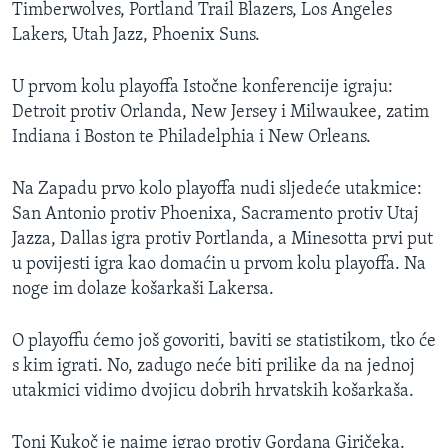
Timberwolves, Portland Trail Blazers, Los Angeles
MAGAZIN
Lakers, Utah Jazz, Phoenix Suns.
O GLASU AMERIKE
U prvom kolu playoffa Istočne konferencije igraju:
Learning English
Detroit protiv Orlanda, New Jersey i Milwaukee, zatim
Indiana i Boston te Philadelphia i New Orleans.
PRATITE NAS
Na Zapadu prvo kolo playoffa nudi sljedeće utakmice:
San Antonio protiv Phoenixa, Sacramento protiv Utaj
Jazza, Dallas igra protiv Portlanda, a Minesotta prvi put
Jezici
u povijesti igra kao domaćin u prvom kolu playoffa. Na
noge im dolaze košarkaši Lakersa.
O playoffu ćemo još govoriti, baviti se statistikom, tko će
s kim igrati. No, zadugo neće biti prilike da na jednoj
utakmici vidimo dvojicu dobrih hrvatskih košarkaša.
Toni Kukoč je naime igrao protiv Gordana Giričeka.