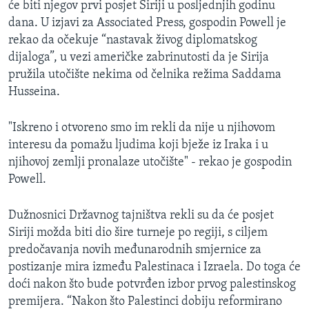
će biti njegov prvi posjet Siriji u posljednjih godinu
MAGAZIN
dana. U izjavi za Associated Press, gospodin Powell je
O GLASU AMERIKE
rekao da očekuje “nastavak živog diplomatskog
dijaloga”, u vezi američke zabrinutosti da je Sirija
Learning English
pružila utočište nekima od čelnika režima Saddama
Husseina.
PRATITE NAS
"Iskreno i otvoreno smo im rekli da nije u njihovom
interesu da pomažu ljudima koji bježe iz Iraka i u
njihovoj zemlji pronalaze utočište" - rekao je gospodin
Jezici
Powell.
Dužnosnici Državnog tajništva rekli su da će posjet
Siriji možda biti dio šire turneje po regiji, s ciljem
predočavanja novih međunarodnih smjernice za
postizanje mira između Palestinaca i Izraela. Do toga će
doći nakon što bude potvrđen izbor prvog palestinskog
premijera. “Nakon što Palestinci dobiju reformirano