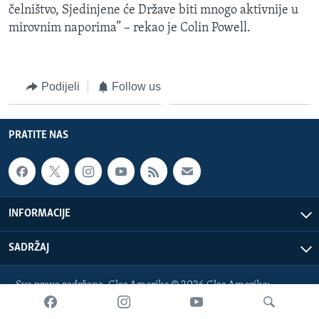
čelništvo, Sjedinjene će Države biti mnogo aktivnije u
mirovnim naporima” – rekao je Colin Powell.
Podijeli
Follow us
PRATITE NAS
INFORMACIJE
SADRŽAJ
Sva prava zadržana. Glas Amerike © 2026 Glas Amerike:
bosnian-service@voanews.com