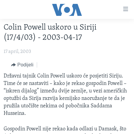
Linkovi
Pređi
na
Colin Powell uskoro u Siriji
glavni
TV PROGRAM
sadržaj
(17/4/03) - 2003-04-17
VIDEO
Pređi
na
17 april, 2003
FOTOGRAFIJE DANA
glavnu
VIJESTI
Podijeli
navigaciju
Idi
NAUKA I TEHNOLOGIJA
SJEDINJENE AMERIČKE DRŽAVE
Državni tajnik Colin Powell uskoro će posjetiti Siriju.
na
Time će se nastaviti – kako je rekao gospodin Powell –
SPECIJALNI PROJEKTI
BOSNA I HERCEGOVINA
pretragu
“iskren dijalog” između dvije zemlje, u vezi američkih
KORUPCIJA
SVIJET
optužbi da Sirija razvija kemijsko naoružanje te da je
pružila utočište nekima od pobočnika Saddama
SLOBODA MEDIJA
Husseina.
ŽENSKA STRANA
IZBJEGLIČKA STRANA
Gospodin Powell nije rekao kada odlazi u Damask, što