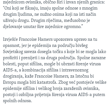
zajednicom ovisnika, obično širi i izvan njenih granica:
"Oni koji se fiksaju, imaju spolne odnose s mnogim
drugim ljudima, ne nužno onima koji na isti način
uživaju drogu. Drugim riječima, međusobno je
djelovanje unutar šire zajednice ogromno.”
Izvješće Francoise Hamers upozorava upravo na tu
opasnost, jer je epidemija na području bivšeg
Sovjetskog saveza dosegla točku s koje bi se mogla lako
proširiti i prenijeti i na druga područja. Spolne zarazne
bolesti, poput sifilisa, mogle bi ubrzati širenje virusa
AIDS-a, a kombinacija sifilisa i intravenoznog
drogiranja, kaže Francoise Hamers, za Istočnu bi
Evropu mogla biti katastrofa. Zbog već postojeće velike
epidemije sifilisa i velikog broja zaraženih ovisnika,
postoji i ozbiljna prijetnja širenja virusa AIDS-a putem
spolnih odnosa.