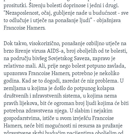
prositutki. Širenju bolesti doprinose i jedni i drugi.
"Nezaposlenost, očaj, gubljenje nade u budućnost - sve
to odlučuje i utječe na ponašanje ljudi” - objašnjava
Francoise Hamers.
Dok takvo, visokorizično, ponašanje ozbiljno utječe na
brzo širenje virusa AIDS-a, broj oboljelih od te bolesti,
na području bivšeg Sovjetskog Saveza, zapravo je
relativno mali. Ali, prije nego bolest potpuno zavlada,
upozorava Francoise Hamers, potrebno je nekoliko
godina. Kad se to dogodi, zaredat će niz problema. U
zemljama u kojima je došlo do potpunog kolapsa
društvenih i zdravstvenih sistema, u kojima nema
pravih lijekova, bit će ogroman broj ljudi kojima će biti
potrebna zdravstvena njega. U slabim i nejakim
gospodarstvima, ističe u svom izvješću Francoise
Hamers, neće biti mogućnosti ni resursa za pružanje
zdravstvene skrbi budućim pacijentima oboljelim od