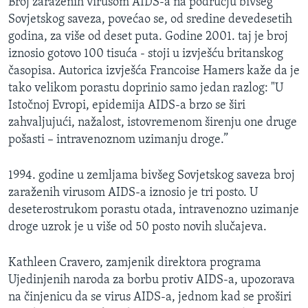
Broj zaraženih virusom AIDS-a na području bivšeg
MAGAZIN
Sovjetskog saveza, povećao se, od sredine devedesetih
godina, za više od deset puta. Godine 2001. taj je broj
O GLASU AMERIKE
iznosio gotovo 100 tisuća - stoji u izvješću britanskog
časopisa. Autorica izvješća Francoise Hamers kaže da je
Learning English
tako velikom porastu doprinio samo jedan razlog: "U
Istočnoj Evropi, epidemija AIDS-a brzo se širi
PRATITE NAS
zahvaljujući, nažalost, istovremenom širenju one druge
pošasti – intravenoznom uzimanju droge.”
Jezici
1994. godine u zemljama bivšeg Sovjetskog saveza broj
zaraženih virusom AIDS-a iznosio je tri posto. U
deseterostrukom porastu otada, intravenozno uzimanje
droge uzrok je u više od 50 posto novih slučajeva.
Kathleen Cravero, zamjenik direktora programa
Ujedinjenih naroda za borbu protiv AIDS-a, upozorava
na činjenicu da se virus AIDS-a, jednom kad se proširi