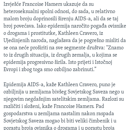
Izvješće Francoise Hamers ukazuje da su
heteroseksualni spolni odnosi, do sada, u relativno
malom broju doprinosili širenju AIDS-a, ali da se taj
broj povećava. Iako epidemija naročito pogađa ovisnike
o drogama i prostitutke, Kathleen Cravero, iz
Ujedinjenih naroda, naglašava da je pogrešno misliti da
se ona neće proširiti na sve segmente društva: "Znamo
to iz drugih situacija, iz drugih zemalja, u kojima se
epidemija progresivno širila. Isto prijeti i Istočnoj
Evropi i zbog toga smo ozbiljno zabrinuti.”
Epidemija AIDS-a, kaže Kathleen Cravero, puno je
ozbiljnija u zemljama bivšeg Sovjetskog Saveza nego u
njegovim negdašnjim satelitskim zemljama. Razlozi su
različiti i složeni, kaže Francoise Hamers. Pad
gospodarstva u zemljama nastalim nakon raspada
Sovjetskog Saveza mogao bi biti veliki čimbenik i u
porastu broja ovisnika o drogama i u porastu broja