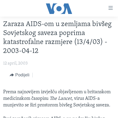
Linkovi
Pređi
na
Zaraza AIDS-om u zemljama bivšeg
glavni
TV PROGRAM
sadržaj
Sovjetskog saveza poprima
VIDEO
Pređi
katastrofalne razmjere (13/4/03) -
na
FOTOGRAFIJE DANA
2003-04-12
glavnu
VIJESTI
navigaciju
12 april, 2003
Idi
NAUKA I TEHNOLOGIJA
SJEDINJENE AMERIČKE DRŽAVE
na
Podijeli
SPECIJALNI PROJEKTI
BOSNA I HERCEGOVINA
pretragu
KORUPCIJA
SVIJET
Prema najnovijem izvješću objavljenom u britanskom
SLOBODA MEDIJA
medicinskom časopisu
The Lancet
, virus AIDS-a
ŽENSKA STRANA
munjevito se širi prostorom bivšeg Sovjetskog saveza.
IZBJEGLIČKA STRANA