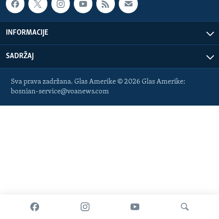
MAGAZIN
O GLASU AMERIKE
INFORMACIJE
Learning English
SADRŽAJ
PRATITE NAS
Sva prava zadržana. Glas Amerike © 2026 Glas Amerike:
bosnian-service@voanews.com
Jezici