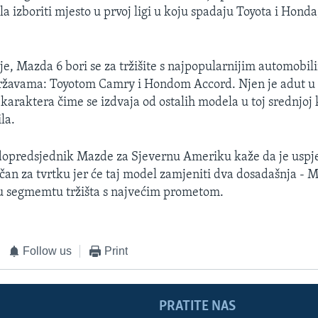
la izboriti mjesto u prvoj ligi u koju spadaju Toyota i Honda,
oje, Mazda 6 bori se za tržišite s najpopularnijim automobil
ržavama: Toyotom Camry i Hondom Accord. Njen je adut u
karaktera čime se izdvaja od ostalih modela u toj srednjoj 
la.
dopredsjednik Mazde za Sjevernu Ameriku kaže da je usp
ičan za tvrtku jer će taj model zamjeniti dva dosadašnja - 
 segmemtu tržišta s najvećim prometom.
Follow us
Print
PRATITE NAS