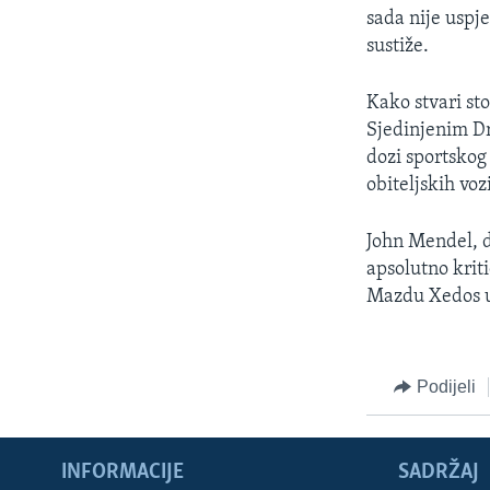
MAGAZIN
sada nije uspje
O GLASU AMERIKE
sustiže.
Kako stvari st
Sjedinjenim D
dozi sportskog 
obiteljskih vozi
John Mendel, 
apsolutno krit
Mazdu Xedos u
Podijeli
INFORMACIJE
SADRŽAJ