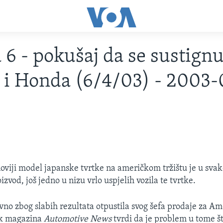
6 - pokušaj da se sustign
 i Honda (6/4/03) - 2003
oviji model japanske tvrtke na američkom tržištu je u sv
zvod, još jedno u nizu vrlo uspjelih vozila te tvrtke.
no zbog slabih rezultata otpustila svog šefa prodaje za Am
ik magazina
Automotive News
tvrdi da je problem u tome 