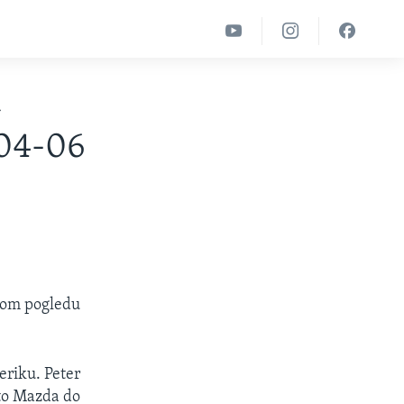
u
-04-06
akom pogledu
eriku. Peter
što Mazda do