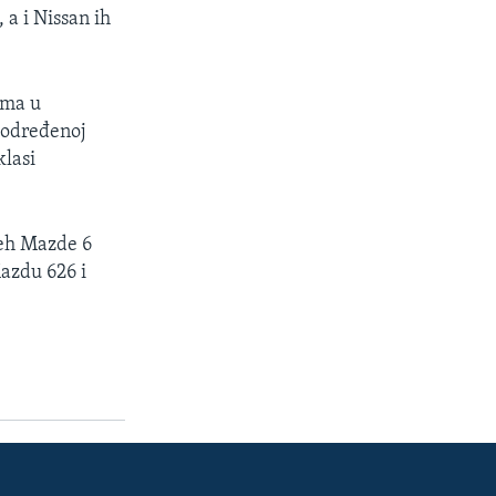
 a i Nissan ih
ima u
 određenoj
klasi
jeh Mazde 6
Mazdu 626 i