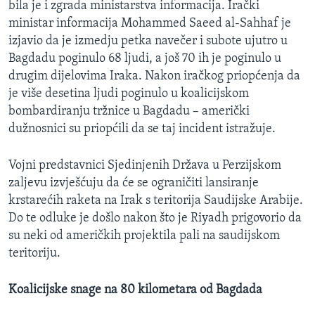
bila je i zgrada ministarstva informacija. Irački
ministar informacija Mohammed Saeed al-Sahhaf je
izjavio da je izmedju petka navečer i subote ujutro u
Bagdadu poginulo 68 ljudi, a još 70 ih je poginulo u
drugim dijelovima Iraka. Nakon iračkog priopćenja da
je više desetina ljudi poginulo u koalicijskom
bombardiranju tržnice u Bagdadu – američki
dužnosnici su priopćili da se taj incident istražuje.
Vojni predstavnici Sjedinjenih Država u Perzijskom
zaljevu izvješćuju da će se ograničiti lansiranje
krstarećih raketa na Irak s teritorija Saudijske Arabije.
Do te odluke je došlo nakon što je Riyadh prigovorio da
su neki od američkih projektila pali na saudijskom
teritoriju.
Koalicijske snage na 80 kilometara od Bagdada