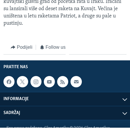
kuvajtski glavni grad od početka rata u Iraku. Iračani
su lansirali više od deset raketa na Kuvajt. Većina je
uništena u letu raketama Patriot, a druge su pale u
pustinju.
Podijeli
Follow us
PRATITE NAS
INFORMACIJE
SADRŽAJ
Sva prava zadržana. Glas Amerike © 2026 Glas Amerike: