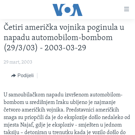
Linkovi
Pređi
na
Četiri američka vojnika poginula u
glavni
TV PROGRAM
sadržaj
napadu automobilom-bombom
VIDEO
Pređi
(29/3/03) - 2003-03-29
na
FOTOGRAFIJE DANA
glavnu
29 mart, 2003
VIJESTI
navigaciju
Idi
NAUKA I TEHNOLOGIJA
Podijeli
SJEDINJENE AMERIČKE DRŽAVE
na
SPECIJALNI PROJEKTI
BOSNA I HERCEGOVINA
pretragu
U samoubilačkom napadu izvršenom automobilom-
KORUPCIJA
SVIJET
bombom u središnjem Iraku ubijeno je najmanje
SLOBODA MEDIJA
četvoro američkih vojnika. Predstavnici američkih
snaga su priopćili da je do eksplozije došlo nedaleko od
ŽENSKA STRANA
mjesta Najaf, gdje je eksploziv - smješten u jednom
IZBJEGLIČKA STRANA
taksiju – detoniran u trenutku kada je vozilo došlo do