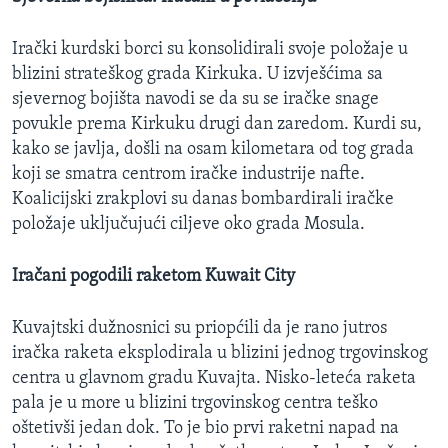
Irački kurdski borci su konsolidirali svoje položaje u
blizini strateškog grada Kirkuka. U izvješćima sa
sjevernog bojišta navodi se da su se iračke snage
povukle prema Kirkuku drugi dan zaredom. Kurdi su,
kako se javlja, došli na osam kilometara od tog grada
koji se smatra centrom iračke industrije nafte.
Koalicijski zrakplovi su danas bombardirali iračke
položaje uključujući ciljeve oko grada Mosula.
Iračani pogodili raketom Kuwait City
Kuvajtski dužnosnici su priopćili da je rano jutros
iračka raketa eksplodirala u blizini jednog trgovinskog
centra u glavnom gradu Kuvajta. Nisko-leteća raketa
pala je u more u blizini trgovinskog centra teško
oštetivši jedan dok. To je bio prvi raketni napad na