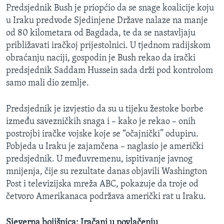
Predsjednik Bush je priopćio da se snage koalicije koju
u Iraku predvode Sjedinjene Države nalaze na manje
od 80 kilometara od Bagdada, te da se nastavljaju
približavati iračkoj prijestolnici. U tjednom radijskom
obraćanju naciji, gospodin je Bush rekao da irački
predsjednik Saddam Hussein sada drži pod kontrolom
samo mali dio zemlje.
Predsjednik je izvjestio da su u tijeku žestoke borbe
između savezničkih snaga i – kako je rekao – onih
postrojbi iračke vojske koje se “očajnički” odupiru.
Pobjeda u Iraku je zajamčena – naglasio je američki
predsjednik. U međuvremenu, ispitivanje javnog
mnijenja, čije su rezultate danas objavili Washington
Post i televizijska mreža ABC, pokazuje da troje od
četvoro Amerikanaca podržava američki rat u Iraku.
Sjeverna bojišnica: Iračani u povlačenju