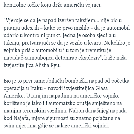
kontrolne točke koju drže američki vojnici.
MAGAZIN
O GLASU AMERIKE
“Vjeruje se da je napad izvršen taksijem… nije bio u
pitanju udes, ili – kako se prvo mislilo – da je automobil
Learning English
udario u kontrolni punkt. Jedna je osoba sjedila u
taksiju, pretvarajući se da je vozilo u kvaru. Nekoliko je
PRATITE NAS
vojnika prišlo automobilu i u tom je trenutku je
napadač-samoubojica detonirao eksploziv", kaže naša
izvjestiteljica Alisha Ryu.
Jezici
Bio je to prvi samoubilački bombaški napad od početka
operacija u Iraku – navodi izvjestiteljica Glasa
Amerike. U ranijim napadima na američke vojnike
korišteno je lako ili automatsko oružje smješteno na
manjim terenskim vozilima. Nakon današnjeg napada
kod Najafa, mjere sigurnosti su znatno pojačane na
svim mjestima gdje se nalaze američki vojnici.