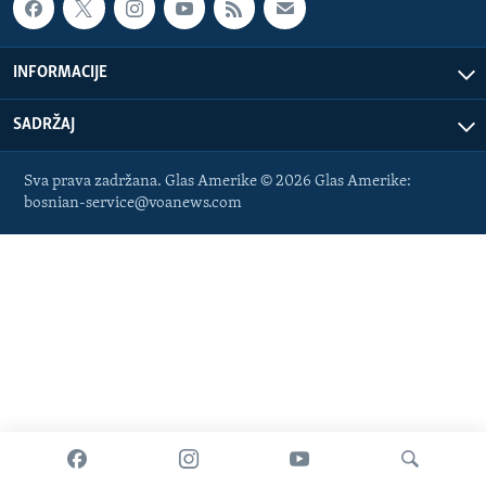
MAGAZIN
O GLASU AMERIKE
INFORMACIJE
Learning English
SADRŽAJ
PRATITE NAS
Sva prava zadržana. Glas Amerike © 2026 Glas Amerike:
bosnian-service@voanews.com
Jezici