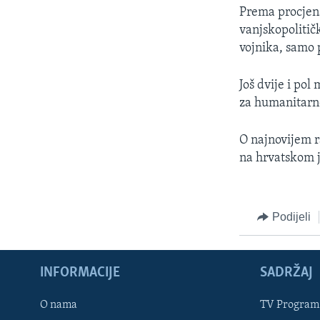
MAGAZIN
Prema procjena
O GLASU AMERIKE
vanjskopolitičk
vojnika, samo p
Još dvije i pol
za humanitarne
O najnovijem r
na hrvatskom je
Podijeli
INFORMACIJE
SADRŽAJ
Learning English
O nama
TV Program