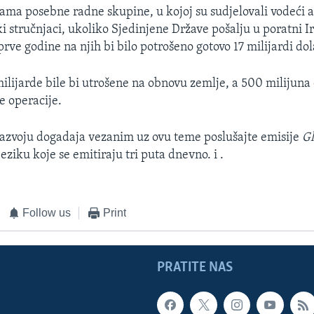
ma posebne radne skupine, u kojoj su sudjelovali vodeći 
i stručnjaci, ukoliko Sjedinjene Države pošalju u poratni Ir
rve godine na njih bi bilo potrošeno gotovo 17 milijardi dol
 milijarde bile bi utrošene na obnovu zemlje, a 500 milijuna 
 operacije.
azvoju dogadaja vezanim uz ovu teme poslušajte emisije
G
ziku koje se emitiraju tri puta dnevno. i .
Follow us
Print
PRATITE NAS