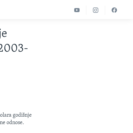
je
 2003-
olara godišnje
dne odnose.