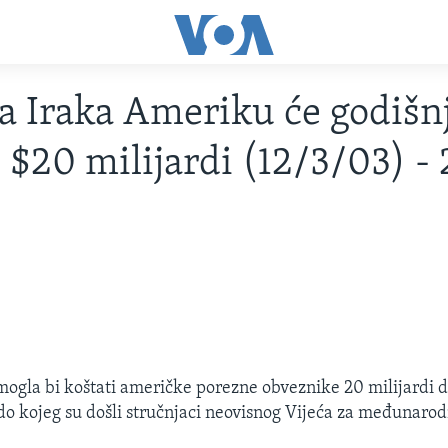
 Iraka Ameriku će godišn
i $20 milijardi (12/3/03) -
ogla bi koštati američke porezne obveznike 20 milijardi d
 do kojeg su došli stručnjaci neovisnog Vijeća za međunaro