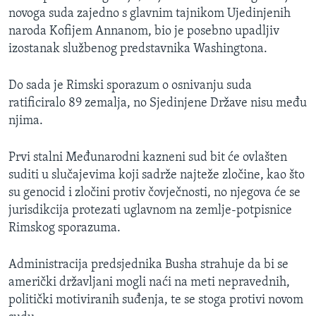
MAGAZIN
novoga suda zajedno s glavnim tajnikom Ujedinjenih
naroda Kofijem Annanom, bio je posebno upadljiv
O GLASU AMERIKE
izostanak službenog predstavnika Washingtona.
Learning English
Do sada je Rimski sporazum o osnivanju suda
ratificiralo 89 zemalja, no Sjedinjene Države nisu među
PRATITE NAS
njima.
Prvi stalni Međunarodni kazneni sud bit će ovlašten
suditi u slučajevima koji sadrže najteže zločine, kao što
Jezici
su genocid i zločini protiv čovječnosti, no njegova će se
jurisdikcija protezati uglavnom na zemlje-potpisnice
Rimskog sporazuma.
Administracija predsjednika Busha strahuje da bi se
američki državljani mogli naći na meti nepravednih,
politički motiviranih suđenja, te se stoga protivi novom