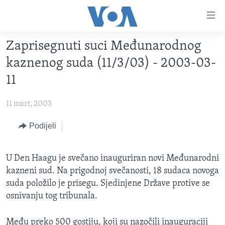
Linkovi
Pređi
na
Zaprisegnuti suci Međunarodnog
glavni
TV PROGRAM
sadržaj
kaznenog suda (11/3/03) - 2003-03-
VIDEO
Pređi
11
na
FOTOGRAFIJE DANA
glavnu
11 mart, 2003
VIJESTI
navigaciju
Idi
NAUKA I TEHNOLOGIJA
Podijeli
SJEDINJENE AMERIČKE DRŽAVE
na
SPECIJALNI PROJEKTI
BOSNA I HERCEGOVINA
pretragu
U Den Haagu je svečano inauguriran novi Međunarodni
KORUPCIJA
SVIJET
kazneni sud. Na prigodnoj svečanosti, 18 sudaca novoga
SLOBODA MEDIJA
suda položilo je prisegu. Sjedinjene Države protive se
osnivanju tog tribunala.
ŽENSKA STRANA
IZBJEGLIČKA STRANA
Među preko 500 gostiju, koji su nazočili inauguraciji