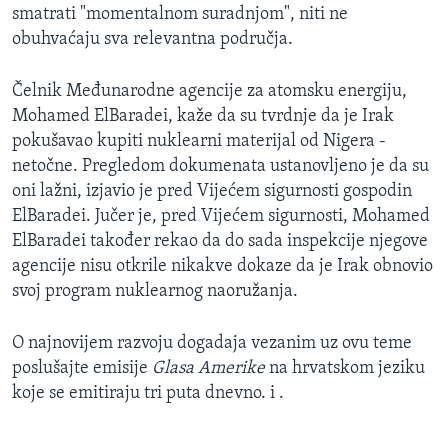
smatrati "momentalnom suradnjom", niti ne
obuhvaćaju sva relevantna područja.
Čelnik Međunarodne agencije za atomsku energiju,
Mohamed ElBaradei, kaže da su tvrdnje da je Irak
pokušavao kupiti nuklearni materijal od Nigera -
netočne. Pregledom dokumenata ustanovljeno je da su
oni lažni, izjavio je pred Vijećem sigurnosti gospodin
ElBaradei. Jučer je, pred Vijećem sigurnosti, Mohamed
ElBaradei također rekao da do sada inspekcije njegove
agencije nisu otkrile nikakve dokaze da je Irak obnovio
svoj program nuklearnog naoružanja.
O najnovijem razvoju dogadaja vezanim uz ovu teme
poslušajte emisije
Glasa Amerike
na hrvatskom jeziku
koje se emitiraju tri puta dnevno. i .