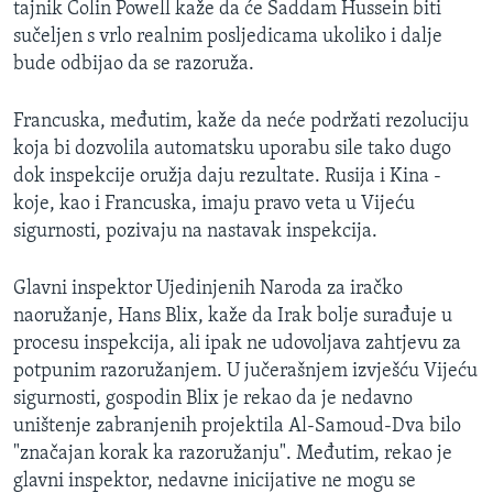
tajnik Colin Powell kaže da će Saddam Hussein biti
MAGAZIN
sučeljen s vrlo realnim posljedicama ukoliko i dalje
O GLASU AMERIKE
bude odbijao da se razoruža.
Learning English
Francuska, međutim, kaže da neće podržati rezoluciju
koja bi dozvolila automatsku uporabu sile tako dugo
dok inspekcije oružja daju rezultate. Rusija i Kina -
PRATITE NAS
koje, kao i Francuska, imaju pravo veta u Vijeću
sigurnosti, pozivaju na nastavak inspekcija.
Jezici
Glavni inspektor Ujedinjenih Naroda za iračko
naoružanje, Hans Blix, kaže da Irak bolje surađuje u
procesu inspekcija, ali ipak ne udovoljava zahtjevu za
potpunim razoružanjem. U jučerašnjem izvješću Vijeću
sigurnosti, gospodin Blix je rekao da je nedavno
uništenje zabranjenih projektila Al-Samoud-Dva bilo
"značajan korak ka razoružanju". Međutim, rekao je
glavni inspektor, nedavne inicijative ne mogu se