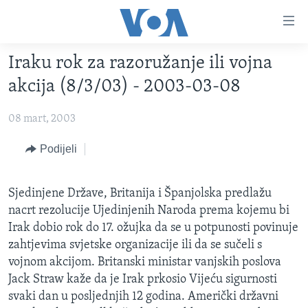
Linkovi
Pređi
na
Iraku rok za razoružanje ili vojna
glavni
TV PROGRAM
sadržaj
akcija (8/3/03) - 2003-03-08
VIDEO
Pređi
na
08 mart, 2003
FOTOGRAFIJE DANA
glavnu
VIJESTI
Podijeli
navigaciju
Idi
NAUKA I TEHNOLOGIJA
SJEDINJENE AMERIČKE DRŽAVE
na
Sjedinjene Države, Britanija i Španjolska predlažu
SPECIJALNI PROJEKTI
BOSNA I HERCEGOVINA
pretragu
nacrt rezolucije Ujedinjenih Naroda prema kojemu bi
KORUPCIJA
SVIJET
Irak dobio rok do 17. ožujka da se u potpunosti povinuje
zahtjevima svjetske organizacije ili da se sučeli s
SLOBODA MEDIJA
vojnom akcijom. Britanski ministar vanjskih poslova
ŽENSKA STRANA
Jack Straw kaže da je Irak prkosio Vijeću sigurnosti
IZBJEGLIČKA STRANA
svaki dan u posljednjih 12 godina. Američki državni