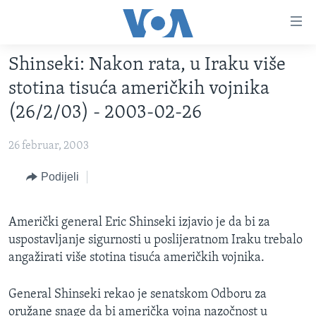
Linkovi
Pređi
na
Shinseki: Nakon rata, u Iraku više
glavni
TV PROGRAM
sadržaj
stotina tisuća američkih vojnika
VIDEO
Pređi
(26/2/03) - 2003-02-26
na
FOTOGRAFIJE DANA
glavnu
26 februar, 2003
VIJESTI
navigaciju
Idi
NAUKA I TEHNOLOGIJA
Podijeli
SJEDINJENE AMERIČKE DRŽAVE
na
SPECIJALNI PROJEKTI
BOSNA I HERCEGOVINA
pretragu
Američki general Eric Shinseki izjavio je da bi za
KORUPCIJA
SVIJET
uspostavljanje sigurnosti u poslijeratnom Iraku trebalo
SLOBODA MEDIJA
angažirati više stotina tisuća američkih vojnika.
ŽENSKA STRANA
General Shinseki rekao je senatskom Odboru za
IZBJEGLIČKA STRANA
oružane snage da bi američka vojna nazočnost u