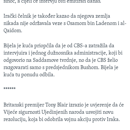
sinoć, a cijeli će intervju biti emitiran danas.
Irački čelnik je također kazao da njegova zemlja
nikada nije održavala veze s Osamom bin Ladenom i al-
Qaidom.
Bijela je kuća priopćila da je od CBS-a zatražila da
intervjuira i jednog dužnosnika administracije, koji bi
odgovorio na Saddamove tvrdnje, no da je CBS želio
razgovarati samo s predsjednikom Bushom. Bijela je
kuća tu ponudu odbila.
******
Britanski premijer Tony Blair izrazio je uvjerenje da će
Vijeće sigurnosti Ujedinjenih naroda usvojiti novu
rezoluciju, koja bi odobrila vojnu akciju protiv Iraka.