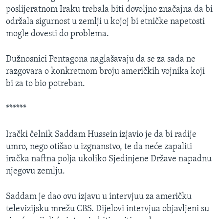
MAGAZIN
poslijeratnom Iraku trebala biti dovoljno značajna da bi
održala sigurnost u zemlji u kojoj bi etničke napetosti
O GLASU AMERIKE
mogle dovesti do problema.
Learning English
Dužnosnici Pentagona naglašavaju da se za sada ne
razgovara o konkretnom broju američkih vojnika koji
PRATITE NAS
bi za to bio potreban.
******
Jezici
Irački čelnik Saddam Hussein izjavio je da bi radije
umro, nego otišao u izgnanstvo, te da neće zapaliti
iračka naftna polja ukoliko Sjedinjene Države napadnu
njegovu zemlju.
Saddam je dao ovu izjavu u intervjuu za američku
televizijsku mrežu CBS. Dijelovi intervjua objavljeni su