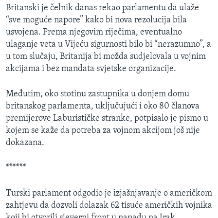
Britanski je čelnik danas rekao parlamentu da ulaže
“sve moguće napore” kako bi nova rezolucija bila
usvojena. Prema njegovim riječima, eventualno
ulaganje veta u Vijeću sigurnosti bilo bi “nerazumno”, a
u tom slučaju, Britanija bi možda sudjelovala u vojnim
akcijama i bez mandata svjetske organizacije.
Međutim, oko stotinu zastupnika u donjem domu
britanskog parlamenta, uključujući i oko 80 članova
premijerove Laburističke stranke, potpisalo je pismo u
kojem se kaže da potreba za vojnom akcijom još nije
dokazana.
******
Turski parlament odgodio je izjašnjavanje o američkom
zahtjevu da dozvoli dolazak 62 tisuće američkih vojnika
koji bi otvorili sjeverni front u napadu na Irak,