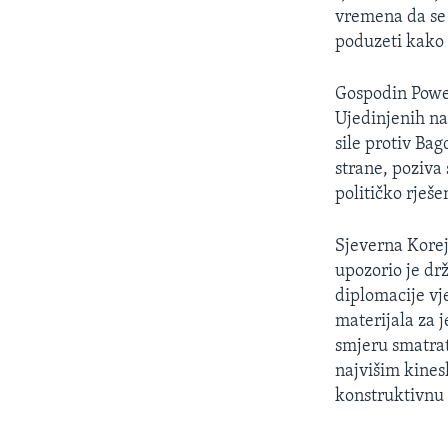
MAGAZIN
vremena da se i
O GLASU AMERIKE
poduzeti kako 
Gospodin Powel
Ujedinjenih na
sile protiv Bag
strane, poziva 
političko rješ
Sjeverna Korej
upozorio je drž
diplomacije vj
materijala za 
smjeru smatrat 
najvišim kines
konstruktivnu 