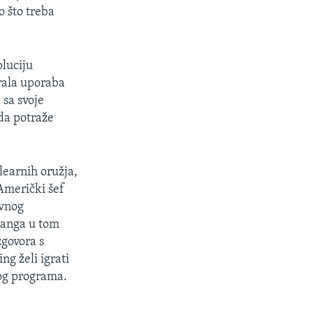
o što treba
oluciju
irala uporaba
 sa svoje
 da potraže
learnih oružja,
 Američki šef
ivnog
yanga u tom
zgovora s
ng želi igrati
og programa.