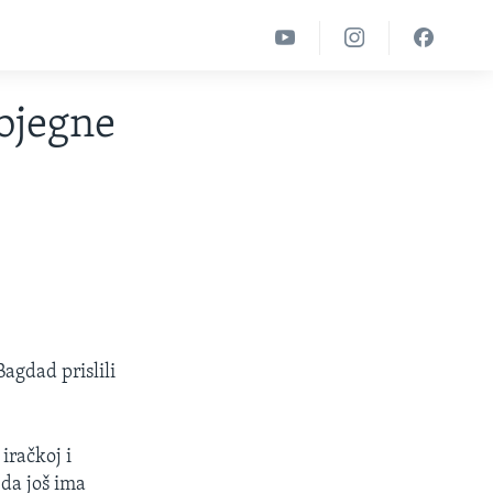
zbjegne
Bagdad prislili
iračkoj i
 da još ima