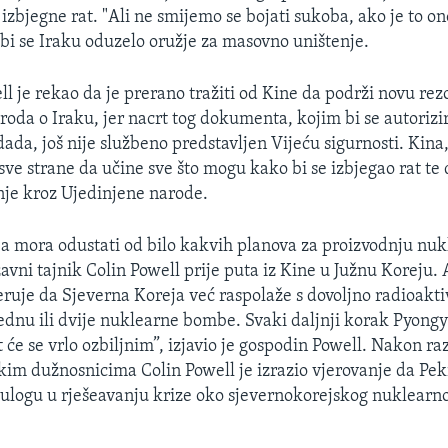
zbjegne rat. "Ali ne smijemo se bojati sukoba, ako je to on
bi se Iraku oduzelo oružje za masovno uništenje.
l je rekao da je prerano tražiti od Kine da podrži novu rez
roda o Iraku, jer nacrt tog dokumenta, kojim bi se autoriz
dada, još nije službeno predstavljen Vijeću sigurnosti. Kina,
sve strane da učine sve što mogu kako bi se izbjegao rat te
enje kroz Ujedinjene narode.
a mora odustati od bilo kakvih planova za proizvodnju nuk
avni tajnik Colin Powell prije puta iz Kine u Južnu Koreju.
eruje da Sjeverna Koreja već raspolaže s dovoljno radioakt
jednu ili dvije nuklearne bombe. Svaki daljnji korak Pyong
će se vrlo ozbiljnim”, izjavio je gospodin Powell. Nakon ra
kim dužnosnicima Colin Powell je izrazio vjerovanje da Peki
ulogu u rješeavanju krize oko sjevernokorejskog nuklearn