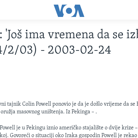
: 'Još ima vremena da se i
24/2/03) - 2003-02-24
3
i tajnik Colin Powell ponovio je da je došlo vrijeme da se 
 oružja masovnog uništenja. Iz Pekinga – .
Powell je u Pekingu iznio američko stajalište o dvije krize – 
oj. Govoreći o situaciji oko Iraka gospodin Powell je rekao