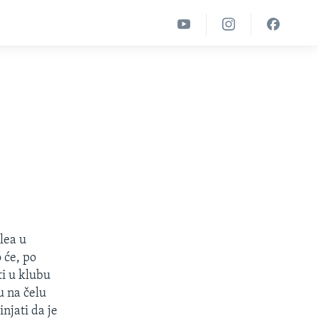
lea u
 će, po
ti u klubu
u na čelu
njati da je