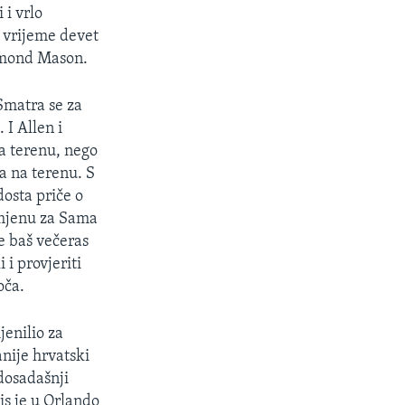
 i vrlo
e vrijeme devet
esmond Mason.
Smatra se za
 I Allen i
na terenu, nego
ra na terenu. S
dosta priče o
amjenu za Sama
se baš večeras
 i provjeriti
oča.
enilio za
nije hrvatski
dosadašnji
s je u Orlando