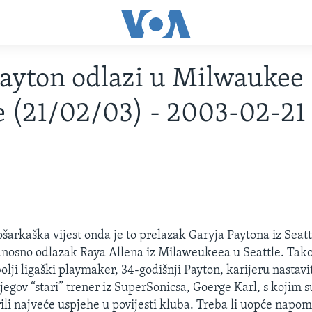
ayton odlazi u Milwaukee
 (21/02/03) - 2003-02-21
ošarkaška vijest onda je to prelazak Garyja Paytona iz Seatt
osno odlazak Raya Allena iz Milaweukeea u Seattle. Tako
lji ligaški playmaker, 34-godišnji Payton, karijeru nastavi
jegov “stari” trener iz SuperSonicsa, Goerge Karl, s kojim s
rili najveće uspjehe u povijesti kluba. Treba li uopće napomi