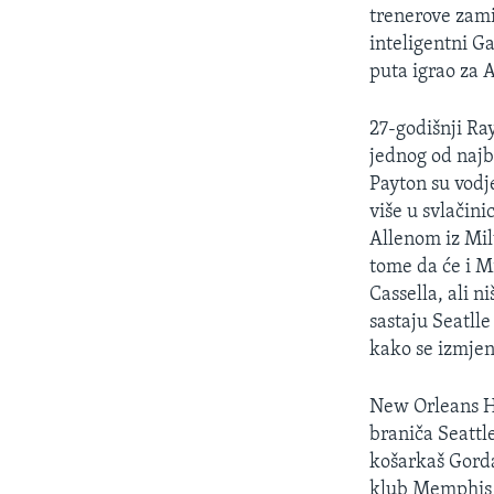
MAGAZIN
trenerove zami
O GLASU AMERIKE
inteligentni Ga
puta igrao za 
27-godišnji Ra
jednog od najbo
Payton su vodj
više u svlačini
Allenom iz Mil
tome da će i M
Cassella, ali n
sastaju Seatlle
kako se izmjen
New Orleans Ho
braniča Seattl
košarkaš Gorda
klub Memphis G