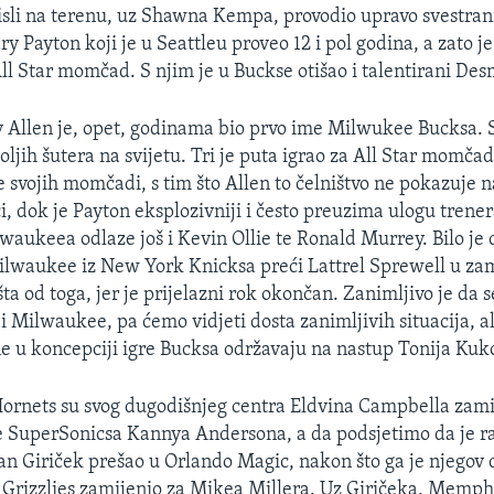
sli na terenu, uz Shawna Kempa, provodio upravo svestrani
ry Payton koji je u Seattleu proveo 12 i pol godina, a zato j
All Star momčad. S njim je u Buckse otišao i talentirani D
y Allen je, opet, godinama bio prvo ime Milwukee Bucksa. 
ljih šutera na svijetu. Tri je puta igrao za All Star momčad.
e svojih momčadi, s tim što Allen to čelništvo ne pokazuje 
ci, dok je Payton eksplozivniji i često preuzima ulogu trene
waukeea odlaze još i Kevin Ollie te Ronald Murrey. Bilo je 
ilwaukee iz New York Knicksa preći Lattrel Sprewell u z
išta od toga, jer je prijelazni rok okončan. Zanimljivo je da 
 i Milwaukee, pa ćemo vidjeti dosta zanimljivih situacija, ali
e u koncepciji igre Bucksa održavaju na nastup Tonija Kuk
rnets su svog dugodišnjeg centra Eldvina Campbella zamij
e SuperSonicsa Kannya Andersona, a da podsjetimo da je ra
n Giriček prešao u Orlando Magic, nakon što ga je njegov 
rizzlies zamijenio za Mikea Millera. Uz Giričeka, Memphi