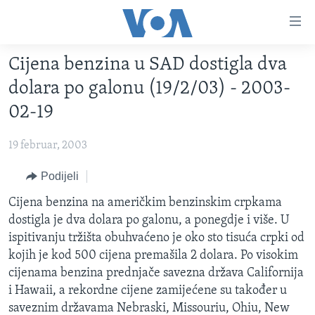
Linkovi
Pređi
na
Cijena benzina u SAD dostigla dva
glavni
TV PROGRAM
sadržaj
dolara po galonu (19/2/03) - 2003-
VIDEO
Pređi
02-19
na
FOTOGRAFIJE DANA
glavnu
19 februar, 2003
VIJESTI
navigaciju
Idi
NAUKA I TEHNOLOGIJA
Podijeli
SJEDINJENE AMERIČKE DRŽAVE
na
SPECIJALNI PROJEKTI
Cijena benzina na američkim benzinskim crpkama
BOSNA I HERCEGOVINA
pretragu
dostigla je dva dolara po galonu, a ponegdje i više. U
KORUPCIJA
SVIJET
ispitivanju tržišta obuhvaćeno je oko sto tisuća crpki od
SLOBODA MEDIJA
kojih je kod 500 cijena premašila 2 dolara. Po visokim
cijenama benzina prednjače savezna država Californija
ŽENSKA STRANA
i Hawaii, a rekordne cijene zamijećene su također u
IZBJEGLIČKA STRANA
saveznim državama Nebraski, Missouriu, Ohiu, New