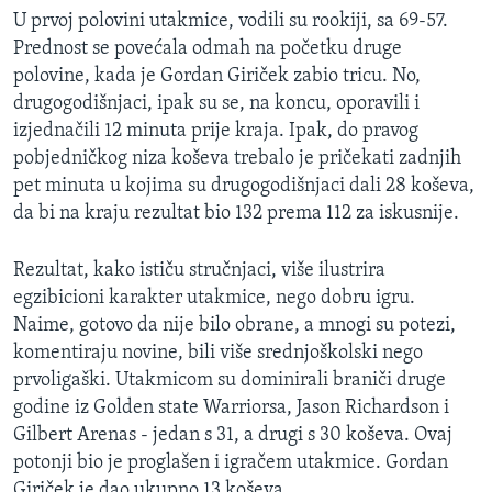
MAGAZIN
U prvoj polovini utakmice, vodili su rookiji, sa 69-57.
Prednost se povećala odmah na početku druge
O GLASU AMERIKE
polovine, kada je Gordan Giriček zabio tricu. No,
drugogodišnjaci, ipak su se, na koncu, oporavili i
Learning English
izjednačili 12 minuta prije kraja. Ipak, do pravog
pobjedničkog niza koševa trebalo je pričekati zadnjih
PRATITE NAS
pet minuta u kojima su drugogodišnjaci dali 28 koševa,
da bi na kraju rezultat bio 132 prema 112 za iskusnije.
Rezultat, kako ističu stručnjaci, više ilustrira
Jezici
egzibicioni karakter utakmice, nego dobru igru.
Naime, gotovo da nije bilo obrane, a mnogi su potezi,
komentiraju novine, bili više srednjoškolski nego
prvoligaški. Utakmicom su dominirali braniči druge
godine iz Golden state Warriorsa, Jason Richardson i
Gilbert Arenas - jedan s 31, a drugi s 30 koševa. Ovaj
potonji bio je proglašen i igračem utakmice. Gordan
Giriček je dao ukupno 13 koševa.