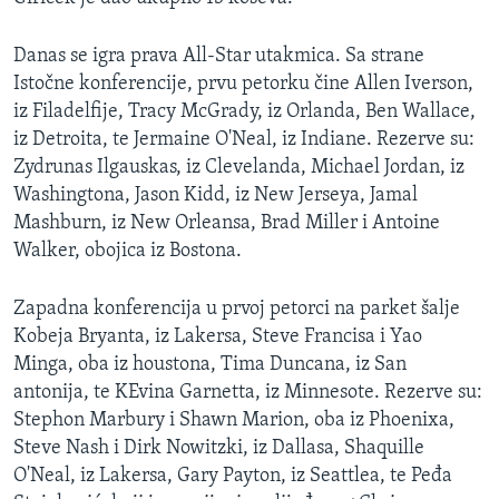
Danas se igra prava All-Star utakmica. Sa strane
Istočne konferencije, prvu petorku čine Allen Iverson,
iz Filadelfije, Tracy McGrady, iz Orlanda, Ben Wallace,
iz Detroita, te Jermaine O'Neal, iz Indiane. Rezerve su:
Zydrunas Ilgauskas, iz Clevelanda, Michael Jordan, iz
Washingtona, Jason Kidd, iz New Jerseya, Jamal
Mashburn, iz New Orleansa, Brad Miller i Antoine
Walker, obojica iz Bostona.
Zapadna konferencija u prvoj petorci na parket šalje
Kobeja Bryanta, iz Lakersa, Steve Francisa i Yao
Minga, oba iz houstona, Tima Duncana, iz San
antonija, te KEvina Garnetta, iz Minnesote. Rezerve su:
Stephon Marbury i Shawn Marion, oba iz Phoenixa,
Steve Nash i Dirk Nowitzki, iz Dallasa, Shaquille
O'Neal, iz Lakersa, Gary Payton, iz Seattlea, te Peđa