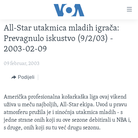
Linkovi
Pređi
na
All-Star utakmica mladih igrača:
glavni
TV PROGRAM
sadržaj
Prevagnulo iskustvo (9/2/03) -
VIDEO
Pređi
2003-02-09
na
FOTOGRAFIJE DANA
glavnu
09 februar, 2003
VIJESTI
navigaciju
Idi
NAUKA I TEHNOLOGIJA
Podijeli
SJEDINJENE AMERIČKE DRŽAVE
na
SPECIJALNI PROJEKTI
BOSNA I HERCEGOVINA
pretragu
Američka profesionalna košarkaška liga ovaj vikend
KORUPCIJA
SVIJET
uživa u meču najboljih, All-Star ekipa. Uvod u pravu
SLOBODA MEDIJA
atmosferu pružila je i sinoćnja utakmica mladih - s
jedne strane onih koji su ove sezone debitirali u NBA i,
ŽENSKA STRANA
s druge, onih koji su tu već drugu sezonu.
IZBJEGLIČKA STRANA