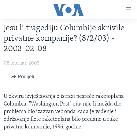
Linkovi
Pređi
na
Jesu li tragediju Columbije skrivile
glavni
TV PROGRAM
sadržaj
privatne kompanije? (8/2/03) -
VIDEO
Pređi
2003-02-08
na
FOTOGRAFIJE DANA
glavnu
08 februar, 2003
VIJESTI
navigaciju
Idi
NAUKA I TEHNOLOGIJA
Podijeli
SJEDINJENE AMERIČKE DRŽAVE
na
SPECIJALNI PROJEKTI
BOSNA I HERCEGOVINA
pretragu
U okviru izvještavanja o istrazi nesreće raketoplana
KORUPCIJA
SVIJET
Columbia, "Washington Post" pita nije li možda dio
SLOBODA MEDIJA
problema bio izazvan već onda kada je vođenje i
održavanje flote raketoplana bilo predano u ruke
ŽENSKA STRANA
privatne kompanije, 1996. godine.
IZBJEGLIČKA STRANA