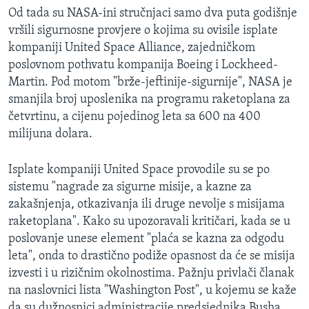
MAGAZIN
Od tada su NASA-ini stručnjaci samo dva puta godišnje
vršili sigurnosne provjere o kojima su ovisile isplate
O GLASU AMERIKE
kompaniji United Space Alliance, zajedničkom
poslovnom pothvatu kompanija Boeing i Lockheed-
Learning English
Martin. Pod motom "brže-jeftinije-sigurnije", NASA je
smanjila broj uposlenika na programu raketoplana za
PRATITE NAS
četvrtinu, a cijenu pojedinog leta sa 600 na 400
milijuna dolara.
Isplate kompaniji United Space provodile su se po
Jezici
sistemu "nagrade za sigurne misije, a kazne za
zakašnjenja, otkazivanja ili druge nevolje s misijama
raketoplana". Kako su upozoravali kritičari, kada se u
poslovanje unese element "plaća se kazna za odgodu
leta", onda to drastično podiže opasnost da će se misija
izvesti i u rizičnim okolnostima. Pažnju privlači članak
na naslovnici lista "Washington Post", u kojemu se kaže
da su dužnosnici administracije predsjednika Busha