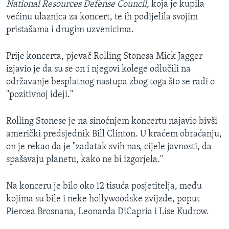
National Resources Defense Council
, koja je kupila
MAGAZIN
većinu ulaznica za koncert, te ih podijelila svojim
O GLASU AMERIKE
pristašama i drugim uzvenicima.
Learning English
Prije koncerta, pjevač Rolling Stonesa Mick Jagger
izjavio je da su se on i njegovi kolege odlučili na
održavanje besplatnog nastupa zbog toga što se radi o
PRATITE NAS
"pozitivnoj ideji."
Rolling Stonese je na sinoćnjem koncertu najavio bivši
Jezici
američki predsjednik Bill Clinton. U kraćem obraćanju,
on je rekao da je "zadatak svih nas, cijele javnosti, da
spašavaju planetu, kako ne bi izgorjela."
Na konceru je bilo oko 12 tisuća posjetitelja, među
kojima su bile i neke hollywoodske zvijzde, poput
Piercea Brosnana, Leonarda DiCapria i Lise Kudrow.