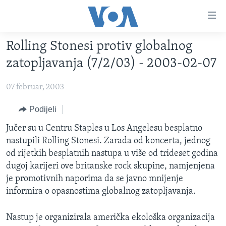
Linkovi
Pređi
na
Rolling Stonesi protiv globalnog
glavni
TV PROGRAM
sadržaj
zatopljavanja (7/2/03) - 2003-02-07
VIDEO
Pređi
na
07 februar, 2003
FOTOGRAFIJE DANA
glavnu
VIJESTI
Podijeli
navigaciju
Idi
NAUKA I TEHNOLOGIJA
SJEDINJENE AMERIČKE DRŽAVE
Jučer su u Centru Staples u Los Angelesu besplatno
na
nastupili Rolling Stonesi. Zarada od koncerta, jednog
SPECIJALNI PROJEKTI
BOSNA I HERCEGOVINA
pretragu
od rijetkih besplatnih nastupa u više od trideset godina
KORUPCIJA
SVIJET
dugoj karijeri ove britanske rock skupine, namjenjena
je promotivnih naporima da se javno mnijenje
SLOBODA MEDIJA
informira o opasnostima globalnog zatopljavanja.
ŽENSKA STRANA
IZBJEGLIČKA STRANA
Nastup je organizirala američka ekološka organizacija