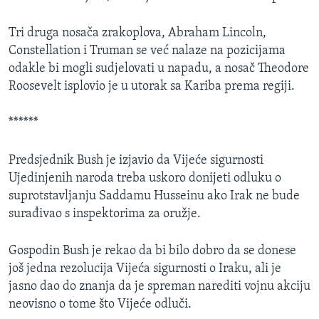
MAGAZIN
Tri druga nosača zrakoplova, Abraham Lincoln,
O GLASU AMERIKE
Constellation i Truman se već nalaze na pozicijama
odakle bi mogli sudjelovati u napadu, a nosač Theodore
Learning English
Roosevelt isplovio je u utorak sa Kariba prema regiji.
PRATITE NAS
******
Predsjednik Bush je izjavio da Vijeće sigurnosti
Ujedinjenih naroda treba uskoro donijeti odluku o
Jezici
suprotstavljanju Saddamu Husseinu ako Irak ne bude
surađivao s inspektorima za oružje.
Gospodin Bush je rekao da bi bilo dobro da se donese
još jedna rezolucija Vijeća sigurnosti o Iraku, ali je
jasno dao do znanja da je spreman narediti vojnu akciju
neovisno o tome što Vijeće odluči.