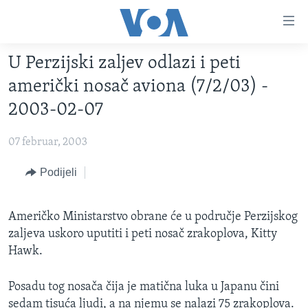
Linkovi
Pređi
na
U Perzijski zaljev odlazi i peti
glavni
TV PROGRAM
sadržaj
američki nosač aviona (7/2/03) -
VIDEO
Pređi
2003-02-07
na
FOTOGRAFIJE DANA
glavnu
07 februar, 2003
VIJESTI
navigaciju
Idi
NAUKA I TEHNOLOGIJA
Podijeli
SJEDINJENE AMERIČKE DRŽAVE
na
SPECIJALNI PROJEKTI
BOSNA I HERCEGOVINA
pretragu
Američko Ministarstvo obrane će u područje Perzijskog
KORUPCIJA
SVIJET
zaljeva uskoro uputiti i peti nosač zrakoplova, Kitty
SLOBODA MEDIJA
Hawk.
ŽENSKA STRANA
Posadu tog nosača čija je matična luka u Japanu čini
IZBJEGLIČKA STRANA
sedam tisuća ljudi, a na njemu se nalazi 75 zrakoplova.