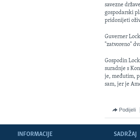
MAGAZIN
savezne države
O GLASU AMERIKE
gospodarski pla
pridonijeti ož
Guverner Locke
"zatvoreno" dv
Gospodin Locke
suradnje s Ko
je, međutim, p
sam, jer je Am
Podijeli
INFORMACIJE
SADRŽAJ