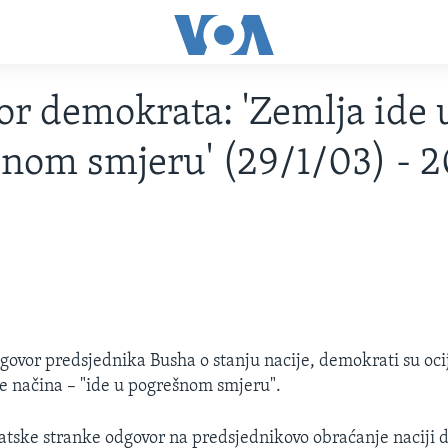
r demokrata: 'Zemlja ide 
nom smjeru' (29/1/03) - 
govor predsjednika Busha o stanju nacije, demokrati su ocij
še načina – "ide u pogrešnom smjeru".
ske stranke odgovor na predsjednikovo obraćanje naciji d