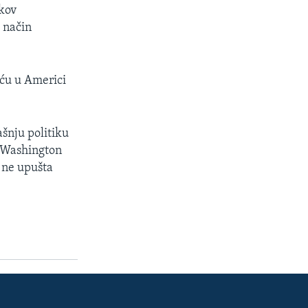
ikov
i način
uću u Americi
šnju politiku
 Washington
 ne upušta