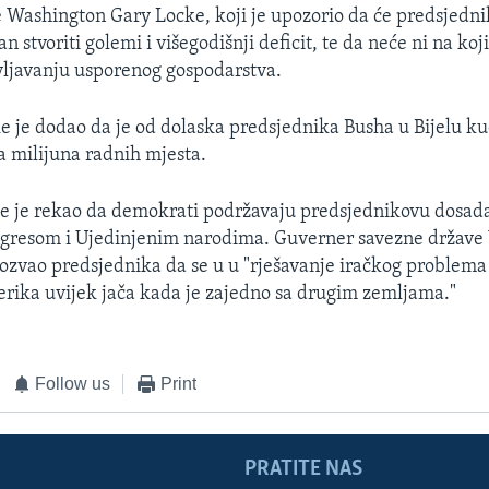
 Washington Gary Locke, koji je upozorio da će predsjedn
n stvoriti golemi i višegodišnji deficit, te da neće ni na koj
ivljavanju usporenog gospodarstva.
 je dodao da je od dolaska predsjednika Busha u Bijelu k
a milijuna radnih mjesta.
 je rekao da demokrati podržavaju predsjednikovu dosada
ngresom i Ujedinjenim narodima. Guverner savezne države
ozvao predsjednika da se u u "rješavanje iračkog problema
erika uvijek jača kada je zajedno sa drugim zemljama."
Follow us
Print
PRATITE NAS