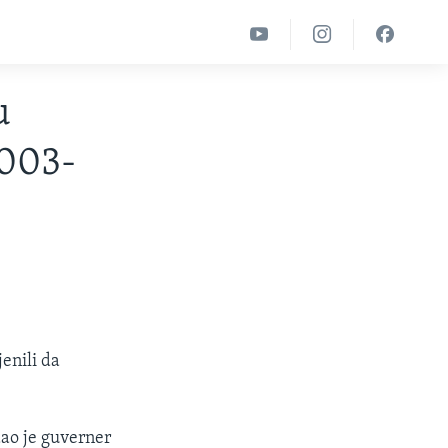
u
2003-
enili da
ao je guverner