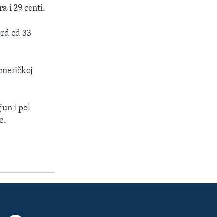
a i 29 centi.
ord od 33
 američkoj
jun i pol
e.