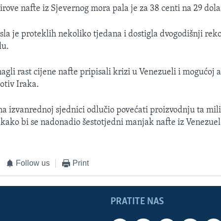
irove nafte iz Sjevernog mora pala je za 38 centi na 29 dolar
sla je proteklih nekoliko tjedana i dostigla dvogodišnji rek
lu.
nagli rast cijene nafte pripisali krizi u Venezueli i mogućoj
rotiv Iraka.
a izvanrednoj sjednici odlučio povećati proizvodnju ta mili
kako bi se nadonadio šestotjedni manjak nafte iz Venezuel
Follow us
Print
PRATITE NAS