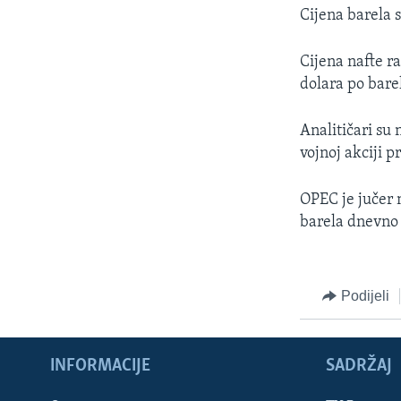
MAGAZIN
Cijena barela s
O GLASU AMERIKE
Cijena nafte ra
dolara po bare
Analitičari su 
vojnoj akciji p
OPEC je jučer n
barela dnevno 
Podijeli
INFORMACIJE
SADRŽAJ