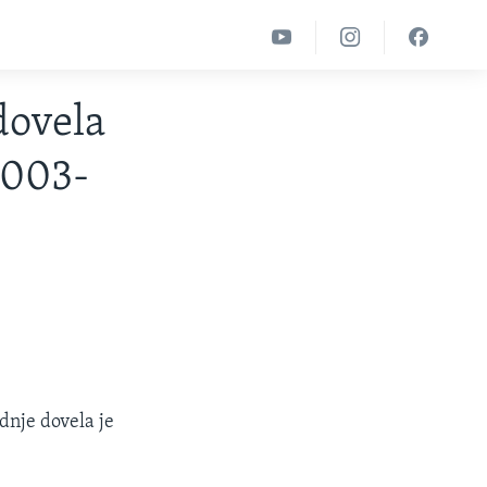
dovela
2003-
dnje dovela je