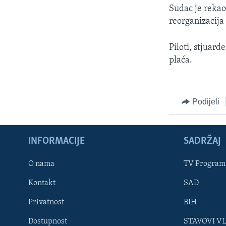
MAGAZIN
Sudac je rekao
O GLASU AMERIKE
reorganizacija
Piloti, stjuard
plaća.
Podijeli
INFORMACIJE
SADRŽAJ
O nama
TV Program
Kontakt
SAD
Learning English
Privatnost
BIH
PRATITE NAS
Dostupnost
STAVOVI V