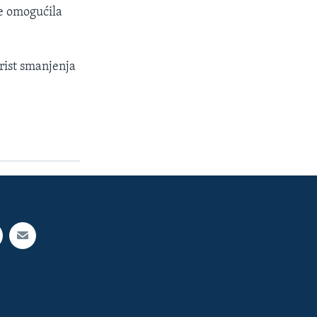
se omogućila
korist smanjenja