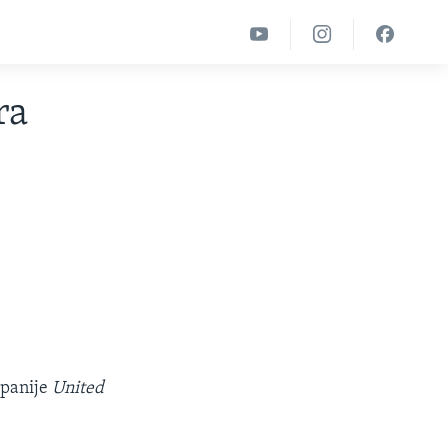
ra
!
mpanije
United