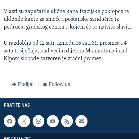
MAGAZIN
Vlasti su zapečatile ulične kanalizacijske poklopce te
O GLASU AMERIKE
uklonile kante za smeće i poštanske sandučiće iz
područja gradskog centra u kojem će se najviše slaviti.
Learning English
U razdoblju od 12 sati, između 16 sati 31. prosinca i 4
PRATITE NAS
sata 1. siječnja, nad većim dijelom Manhattana i nad
Kipom slobode zatvoren je zračni promet.
Jezici
Podijeli
Follow us
PRATITE NAS