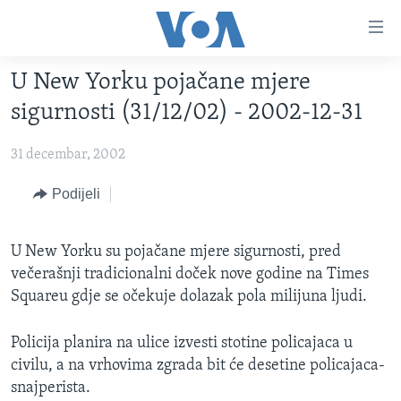
Linkovi
Pređi
na
U New Yorku pojačane mjere
glavni
TV PROGRAM
sadržaj
sigurnosti (31/12/02) - 2002-12-31
VIDEO
Pređi
na
31 decembar, 2002
FOTOGRAFIJE DANA
glavnu
VIJESTI
Podijeli
navigaciju
Idi
NAUKA I TEHNOLOGIJA
SJEDINJENE AMERIČKE DRŽAVE
na
U New Yorku su pojačane mjere sigurnosti, pred
SPECIJALNI PROJEKTI
BOSNA I HERCEGOVINA
pretragu
večerašnji tradicionalni doček nove godine na Times
KORUPCIJA
SVIJET
Squareu gdje se očekuje dolazak pola milijuna ljudi.
SLOBODA MEDIJA
Policija planira na ulice izvesti stotine policajaca u
ŽENSKA STRANA
civilu, a na vrhovima zgrada bit će desetine policajaca-
IZBJEGLIČKA STRANA
snajperista.