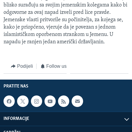
blisko surađuju sa svojim jemenskim kolegama kako bi
MAGAZIN
odgovorne za ovaj napad izveli pred lice pravde.
O GLASU AMERIKE
Jemenske vlasti pritvorile su počinitelja, za kojega se,
kako je priopćeno, vjeruje da je povezan s jednom
Learning English
islamističkom oporbenom strankom u Jemenu. U
napadu je ranjen jedan američki državljanin.
PRATITE NAS
Podijeli
Follow us
Jezici
PRATITE NAS
INFORMACIJE