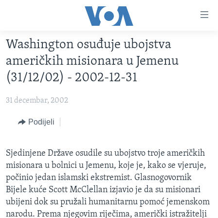
Linkovi
Pređi
na
Washington osuđuje ubojstva
glavni
TV PROGRAM
sadržaj
američkih misionara u Jemenu
VIDEO
Pređi
(31/12/02) - 2002-12-31
na
FOTOGRAFIJE DANA
glavnu
31 decembar, 2002
VIJESTI
navigaciju
Idi
NAUKA I TEHNOLOGIJA
Podijeli
SJEDINJENE AMERIČKE DRŽAVE
na
SPECIJALNI PROJEKTI
BOSNA I HERCEGOVINA
pretragu
Sjedinjene Države osudile su ubojstvo troje američkih
KORUPCIJA
SVIJET
misionara u bolnici u Jemenu, koje je, kako se vjeruje,
SLOBODA MEDIJA
počinio jedan islamski ekstremist. Glasnogovornik
Bijele kuće Scott McClellan izjavio je da su misionari
ŽENSKA STRANA
ubijeni dok su pružali humanitarnu pomoć jemenskom
IZBJEGLIČKA STRANA
narodu. Prema njegovim riječima, američki istražitelji