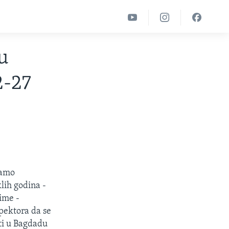
 u
2-27
tamo
lih godina -
aime -
spektora da se
sti u Bagdadu