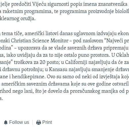
jelje predočiti Vijeću sigurnosti popis imena znanstvenika 
 na raketnim programima, te programima proizvodnje biološ
klearnog oružja.
 tema tiče, američki listovi danas uglavnom izdvajaju ek
onski Christian Science Monitor – pod naslovom “Najveći p
dina” – upozorava da se vlade saveznih država pripremaju
a, iako uvidjaju da za to nije ostalo puno prostora. U Oklah
anje” troškova za 20 posto; u Californiji najavljuju da će 
i državnu potrošnju; u Kansasu najavljuju smanjenje držav
jane i hendikepirane. Ovo su samo od neki od izvještaja koj
o u američkim saveznim državama koje su ove godine ostvaril
rihod nego lani, što je dovelo da proračunskog manjka od p
a.
Follow us
Print