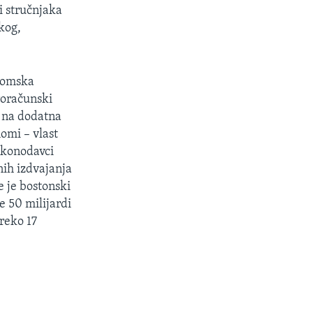
i stručnjaka
kog,
onomska
roračunski
 na dodatna
omi – vlast
zakonodavci
nih izdvajanja
e je bostonski
e 50 milijardi
reko 17