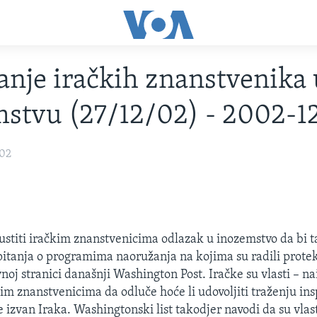
vanje iračkih znanstvenika
stvu (27/12/02) - 2002-1
002
stiti iračkim znanstvenicima odlazak u inozemstvo da bi 
pitanja o programima naoružanja na kojima su radili protek
vnoj stranici današnji Washington Post. Iračke su vlasti – n
im znanstvenicima da odluče hoće li udovoljiti traženju in
e izvan Iraka. Washingtonski list takodjer navodi da su vla