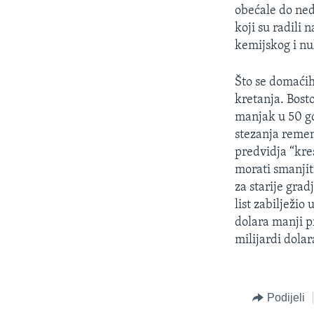
MAGAZIN
obećale do ned
O GLASU AMERIKE
koji su radili
kemijskog i nu
Što se domaćih
kretanja. Bost
manjak u 50 go
stezanja remen
predvidja “kres
morati smanjit
za starije grad
list zabilježi
dolara manji p
milijardi dolar
Podijeli