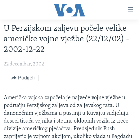
Linkovi
Pređi
na
U Perzijskom zaljevu počele velike
glavni
TV PROGRAM
sadržaj
američke vojne vježbe (22/12/02) -
VIDEO
Pređi
2002-12-22
na
FOTOGRAFIJE DANA
glavnu
22 decembar, 2002
VIJESTI
navigaciju
Idi
NAUKA I TEHNOLOGIJA
Podijeli
SJEDINJENE AMERIČKE DRŽAVE
na
SPECIJALNI PROJEKTI
BOSNA I HERCEGOVINA
pretragu
Američka vojska započela je najveće vojne vježbe u
KORUPCIJA
SVIJET
području Perzijskog zaljeva od zaljevskog rata. U
SLOBODA MEDIJA
danonoćnim vježbama u pustinji u Kuvajtu sudjeluju
deseci tisuća vojnika i stotine oklopnih vozila iz treće
ŽENSKA STRANA
divizije američkog pješaštva. Predsjednik Bush
IZBJEGLIČKA STRANA
zaprijetio je vojnom akcijom, ukoliko vlada u Bagdadu