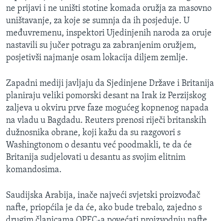
ne prijavi i ne uništi stotine komada oružja za masovno
MAGAZIN
uništavanje, za koje se sumnja da ih posjeduje. U
O GLASU AMERIKE
međuvremenu, inspektori Ujedinjenih naroda za oruje
nastavili su jučer potragu za zabranjenim oružjem,
Learning English
posjetivši najmanje osam lokacija diljem zemlje.
PRATITE NAS
Zapadni mediji javljaju da Sjedinjene Države i Britanija
planiraju veliki pomorski desant na Irak iz Perzijskog
zaljeva u okviru prve faze mogućeg kopnenog napada
na vladu u Bagdadu. Reuters prenosi riječi britanskih
Jezici
dužnosnika obrane, koji kažu da su razgovori s
Washingtonom o desantu već poodmakli, te da će
Britanija sudjelovati u desantu as svojim elitnim
komandosima.
Saudijska Arabija, inače najveći svjetski proizvođač
nafte, priopćila je da će, ako bude trebalo, zajedno s
drugim članicama OPEC-a povećati proizvodnju nafte