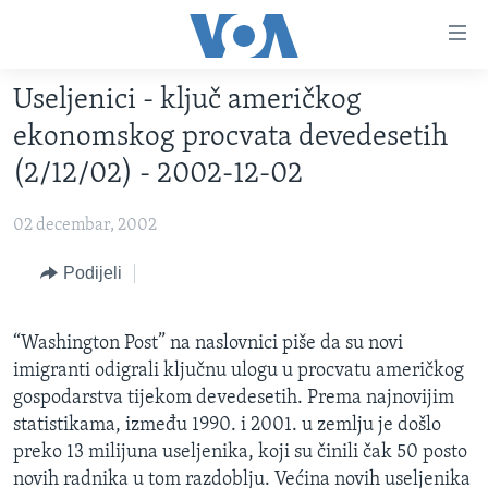
Linkovi
Pređi
na
Useljenici - ključ američkog
glavni
TV PROGRAM
sadržaj
ekonomskog procvata devedesetih
VIDEO
Pređi
(2/12/02) - 2002-12-02
na
FOTOGRAFIJE DANA
glavnu
02 decembar, 2002
VIJESTI
navigaciju
Idi
NAUKA I TEHNOLOGIJA
Podijeli
SJEDINJENE AMERIČKE DRŽAVE
na
SPECIJALNI PROJEKTI
BOSNA I HERCEGOVINA
pretragu
“Washington Post” na naslovnici piše da su novi
KORUPCIJA
SVIJET
imigranti odigrali ključnu ulogu u procvatu američkog
SLOBODA MEDIJA
gospodarstva tijekom devedesetih. Prema najnovijim
statistikama, između 1990. i 2001. u zemlju je došlo
ŽENSKA STRANA
preko 13 milijuna useljenika, koji su činili čak 50 posto
IZBJEGLIČKA STRANA
novih radnika u tom razdoblju. Većina novih useljenika