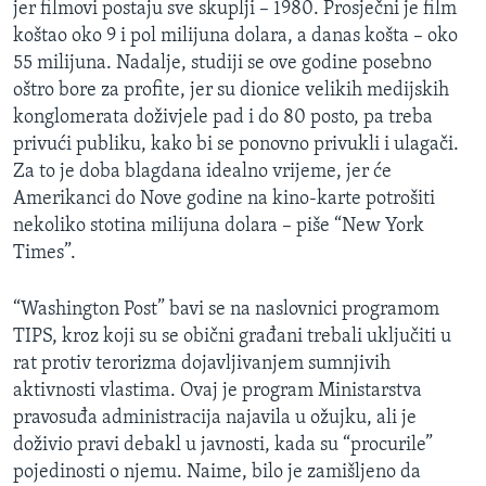
jer filmovi postaju sve skuplji – 1980. Prosječni je film
MAGAZIN
koštao oko 9 i pol milijuna dolara, a danas košta – oko
O GLASU AMERIKE
55 milijuna. Nadalje, studiji se ove godine posebno
oštro bore za profite, jer su dionice velikih medijskih
Learning English
konglomerata doživjele pad i do 80 posto, pa treba
privući publiku, kako bi se ponovno privukli i ulagači.
Za to je doba blagdana idealno vrijeme, jer će
PRATITE NAS
Amerikanci do Nove godine na kino-karte potrošiti
nekoliko stotina milijuna dolara – piše “New York
Times”.
Jezici
“Washington Post” bavi se na naslovnici programom
TIPS, kroz koji su se obični građani trebali uključiti u
rat protiv terorizma dojavljivanjem sumnjivih
aktivnosti vlastima. Ovaj je program Ministarstva
pravosuđa administracija najavila u ožujku, ali je
doživio pravi debakl u javnosti, kada su “procurile”
pojedinosti o njemu. Naime, bilo je zamišljeno da