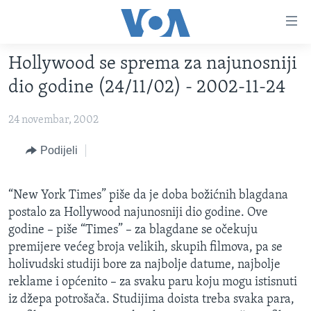
Linkovi
Pređi
na
Hollywood se sprema za najunosniji
glavni
TV PROGRAM
sadržaj
dio godine (24/11/02) - 2002-11-24
VIDEO
Pređi
na
24 novembar, 2002
FOTOGRAFIJE DANA
glavnu
VIJESTI
Podijeli
navigaciju
Idi
NAUKA I TEHNOLOGIJA
SJEDINJENE AMERIČKE DRŽAVE
na
“New York Times” piše da je doba božićnih blagdana
SPECIJALNI PROJEKTI
BOSNA I HERCEGOVINA
pretragu
postalo za Hollywood najunosniji dio godine. Ove
KORUPCIJA
SVIJET
godine – piše “Times” – za blagdane se očekuju
premijere većeg broja velikih, skupih filmova, pa se
SLOBODA MEDIJA
holivudski studiji bore za najbolje datume, najbolje
ŽENSKA STRANA
reklame i općenito – za svaku paru koju mogu istisnuti
IZBJEGLIČKA STRANA
iz džepa potrošača. Studijima doista treba svaka para,