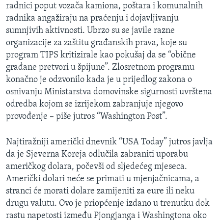
radnici poput vozača kamiona, poštara i komunalnih
radnika angažiraju na praćenju i dojavljivanju
sumnjivih aktivnosti. Ubrzo su se javile razne
organizacije za zaštitu građanskih prava, koje su
program TIPS kritizirale kao pokušaj da se “obične
građane pretvori u špijune”. Zlosretnom programu
konačno je odzvonilo kada je u prijedlog zakona o
osnivanju Ministarstva domovinske sigurnosti uvrštena
odredba kojom se izrijekom zabranjuje njegovo
provođenje – piše jutros “Washington Post”.
Najtiražniji američki dnevnik “USA Today” jutros javlja
da je Sjeverna Koreja odlučila zabraniti uporabu
američkog dolara, počevši od sljedećeg mjeseca.
Američki dolari neće se primati u mjenjačnicama, a
stranci će morati dolare zamijeniti za eure ili neku
drugu valutu. Ovo je priopćenje izdano u trenutku dok
rastu napetosti između Pjongjanga i Washingtona oko