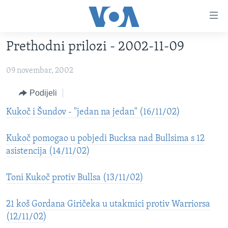
Linkovi
Pređi
na
Prethodni prilozi - 2002-11-09
glavni
TV PROGRAM
sadržaj
09 novembar, 2002
VIDEO
Pređi
na
FOTOGRAFIJE DANA
Podijeli
glavnu
VIJESTI
Kukoč i Šundov - "jedan na jedan" (16/11/02)
navigaciju
Idi
NAUKA I TEHNOLOGIJA
SJEDINJENE AMERIČKE DRŽAVE
na
Kukoč pomogao u pobjedi Bucksa nad Bullsima s 12
SPECIJALNI PROJEKTI
BOSNA I HERCEGOVINA
pretragu
asistencija (14/11/02)
KORUPCIJA
SVIJET
Toni Kukoč protiv Bullsa (13/11/02)
SLOBODA MEDIJA
ŽENSKA STRANA
21 koš Gordana Giričeka u utakmici protiv Warriorsa
(12/11/02)
IZBJEGLIČKA STRANA