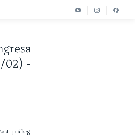
ngresa
/02) -
v Zastupničkog