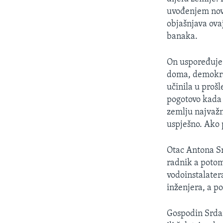
uvođenjem novi
objašnjava ova
banaka.
On uspoređuje 
doma, demokra
učinila u proš
pogotovo kada j
zemlju najvažni
uspješno. Ako 
Otac Antona Sr
radnik a potom
vodoinstalatera
inženjera, a p
Gospodin Srdan