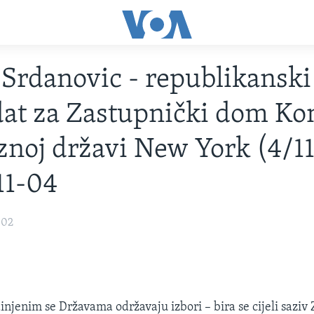
Srdanovic - republikanski
at za Zastupnički dom Ko
znoj državi New York (4/11
11-04
002
dinjenim se Državama održavaju izbori – bira se cijeli sazi