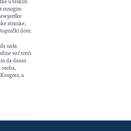
rške u teškim
u s mnogim
newyorške
ske stranke,
stupnički dom:
 da naša
dine već treći
lim da danas
a osoba,
 Kongres, u