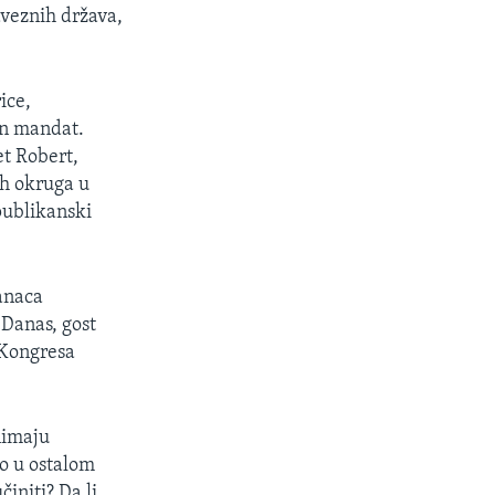
aveznih država,
ice,
an mandat.
et Robert,
ih okruga u
publikanski
anaca
 Danas, gost
 Kongresa
nimaju
o u ostalom
initi? Da li