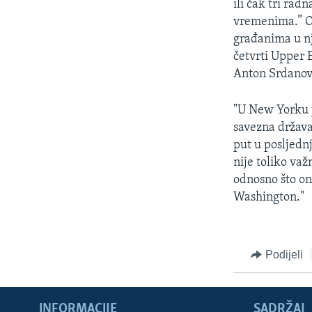
ili čak tri rad
vremenima.” On
građanima u n
četvrti Upper 
Anton Srdanovi
"U New Yorku j
savezna država
put u posljedn
nije toliko va
odnosno što on
Washington."
Podijeli
INFORMACIJE
SADRŽAJ