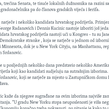
 trećina Senata, te tisuće lokalnih dužnosnika na razini s
 gradonačelnika pa do članova gradskih vijeća i šerifa.
 natječe i nekoliko kandidata hrvatskog podrijetla. Primjer
orge Radanovich i Dennis Kucinic nastoje izboriti još jed
data hrvatskog podrijetla nastoji ući u Kongres – tu su Jan
Demokratske stranke , koja se natječe u jednom od izborn
i Minnesota, dok je u New York Cityju, na Manhattanu, re
n Srdanovic.
e u posljednjih nekoliko dana predstavio nekoliko Amerik
ijetla koji kao kandidati sudjeluju na sutrašnjim izborima.
rdanovic, koji se natječe za mjesto u Zastupničkom domu
žava.
ic kaže da njegove sugrađane na ovim izborima najviše za
tanja. “U gradu New Yorku stopa neuposlenosti je viša neg
 Ekonomiju konačno treba pokrenuti, no pitanje je kako to uč