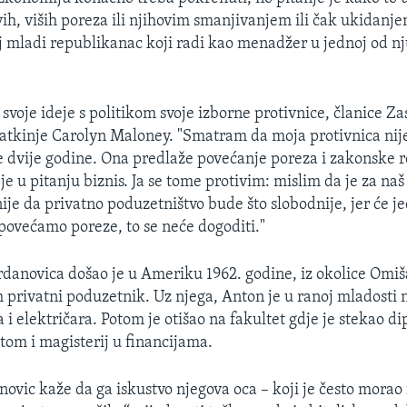
h, viših poreza ili njihovim smanjivanjem ili čak ukidanje
j mladi republikanac koji radi kao menadžer u jednoj od nj
svoje ideje s politikom svoje izborne protivnice, članice Z
tkinje Carolyn Maloney. "Smatram da moja protivnica ni
le dvije godine. Ona predlaže povećanje poreza i zakonske r
e u pitanju biznis. Ja se tome protivim: mislim da je za naš 
je da privatno poduzetništvo bude što slobodnije, jer će je
povećamo poreze, to se neće dogoditi."
danovica došao je u Ameriku 1962. godine, iz okolice Omiša
 privatni poduzetnik. Uz njega, Anton je u ranoj mladosti 
 i električara. Potom je otišao na fakultet gdje je stekao d
otom i magisterij u financijama.
ovic kaže da ga iskustvo njegova oca – koji je često morao 