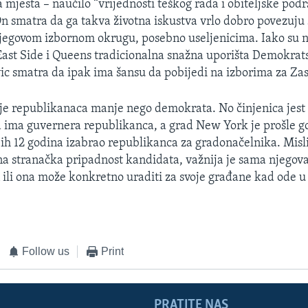
na mjesta – naučilo “vrijednosti teškog rada i obiteljske pod
 smatra da ga takva životna iskustva vrlo dobro povezuj
jegovom izbornom okrugu, posebno useljenicima. Iako su 
East Side i Queens tradicionalna snažna uporišta Demokrat
c smatra da ipak ima šansu da pobijedi na izborima za Za
e republikanaca manje nego demokrata. No činjenica jest
 ima guvernera republikanca, a grad New York je prošle go
jih 12 godina izabrao republikanca za gradonačelnika. Mis
žna stranačka pripadnost kandidata, važnija je sama njegov
 ili ona može konkretno uraditi za svoje građane kad ode u
Follow us
Print
PRATITE NAS