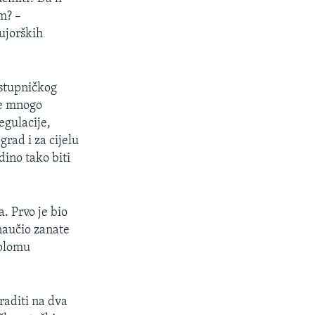
m? –
ujorških
astupničkog
je mnogo
egulacije,
grad i za cijelu
dino tako biti
. Prvo je bio
naučio zanate
iplomu
raditi na dva