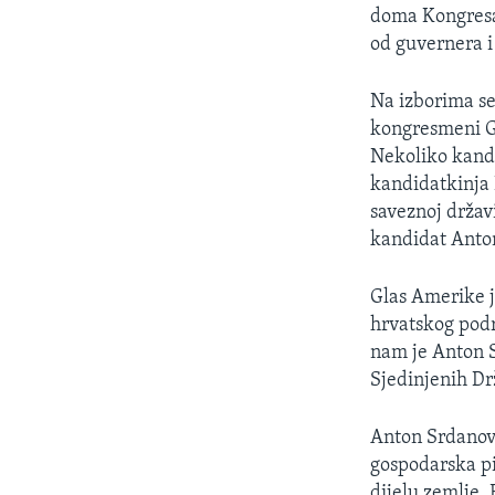
MAGAZIN
doma Kongresa,
O GLASU AMERIKE
od guvernera i
Na izborima se
kongresmeni Ge
Nekoliko kandi
kandidatkinja 
saveznoj držav
kandidat Anto
Glas Amerike j
hrvatskog podr
nam je Anton S
Sjedinjenih Dr
Anton Srdanov
gospodarska pi
dijelu zemlje.