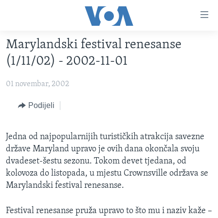
Linkovi
Pređi
na
Marylandski festival renesanse
glavni
TV PROGRAM
sadržaj
(1/11/02) - 2002-11-01
VIDEO
Pređi
na
01 novembar, 2002
FOTOGRAFIJE DANA
glavnu
VIJESTI
Podijeli
navigaciju
Idi
NAUKA I TEHNOLOGIJA
SJEDINJENE AMERIČKE DRŽAVE
na
Jedna od najpopularnijih turističkih atrakcija savezne
SPECIJALNI PROJEKTI
BOSNA I HERCEGOVINA
pretragu
države Maryland upravo je ovih dana okončala svoju
KORUPCIJA
SVIJET
dvadeset-šestu sezonu. Tokom devet tjedana, od
kolovoza do listopada, u mjestu Crownsville održava se
SLOBODA MEDIJA
Marylandski festival renesanse.
ŽENSKA STRANA
IZBJEGLIČKA STRANA
Festival renesanse pruža upravo to što mu i naziv kaže –