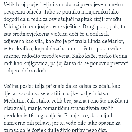
Velik broj posjetitelja i sam dolazi preodjeven u neku
povijesnu odjeću. Tako se putniku namjerniku lako
dogodi da u redu za osvježujući napitak stoji između
Vikinga i srednjovjekovne vještice. Drugi puta, pak, ta
ista srednjovjekovna vještica doći će u obilazak
odjevena kao vila, kao što je priznala Linda deMarlor,
iz Rockvillea, koja dolazi barem tri-četiri puta svake
sezone, redovito preodjevena. Kako kaže, preko tjedna
radi kao knjigovođa, pa joj šansa da se ponovno pretvori
u dijete dobro dođe.
Većina posjetitelja priznaje da se zaista osjećaju kao
djeca, kao da su se vratili u bajke iz djetinjstva.
Međutim, čak i tako, velik broj sazna i ono što možda ni
nisu znali, manje romantičnu stranu života svojih
predaka iz 16.-tog stoljeća. Primjerice, da su ljudi
namjerno bili prljavi, jer su vode bile tako opasne za
zarazu da je čovjek dulje živio prljav nego čist.