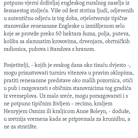
potpuno vjerni doživljaj engleskog ruralnog naselja iz
MAGAZIN
šesnaestog stoljeća. Više od šest stotina ljudi, odjevenih
O GLASU AMERIKE
u autentičnu odjeću iz tog doba, otjelotvoruje tipične
stanovnike renesansne Engleske u izmišljenom selu
Learning English
koje se proteže preko 50 hektara šuma, polja, puteva,
koliba sa slamnatim krovovima, drvenjara, obrtničkih
radionica, pubova i štandova s hranom.
PRATITE NAS
Posjetitelji, - kojih je svakog dana oko tisuću dvjesto -,
mogu prisustvovati turniru vitezova u pravim oklopima,
Jezici
pratiti renesansne predstave oko malih pozornica, otići
u pub i razgovarati s običnim stanovnicima tog gradića
iz vremeplova. Uz malo sreće, mogu porazgovarati i s
ne potpuno tipičnim življem – recimo, kraljem
Henryjem Osmim ili kraljicom Anne Boleyn, - doduše,
u sretnija vremena kada se pripremala za krunidbu, a
ne za stratište.