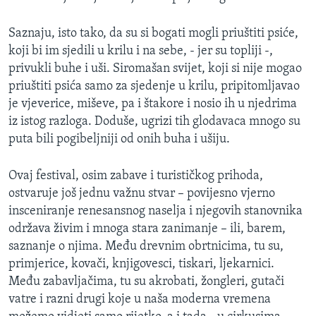
Saznaju, isto tako, da su si bogati mogli priuštiti psiće,
koji bi im sjedili u krilu i na sebe, - jer su topliji -,
privukli buhe i uši. Siromašan svijet, koji si nije mogao
priuštiti psića samo za sjedenje u krilu, pripitomljavao
je vjeverice, miševe, pa i štakore i nosio ih u njedrima
iz istog razloga. Doduše, ugrizi tih glodavaca mnogo su
puta bili pogibeljniji od onih buha i ušiju.
Ovaj festival, osim zabave i turističkog prihoda,
ostvaruje još jednu važnu stvar – povijesno vjerno
insceniranje renesansnog naselja i njegovih stanovnika
održava živim i mnoga stara zanimanje – ili, barem,
saznanje o njima. Među drevnim obrtnicima, tu su,
primjerice, kovači, knjigovesci, tiskari, ljekarnici.
Među zabavljačima, tu su akrobati, žongleri, gutači
vatre i razni drugi koje u naša moderna vremena