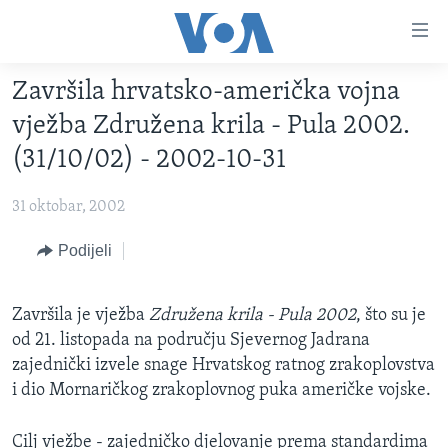
Linkovi
Pređi
na
Završila hrvatsko-američka vojna
glavni
TV PROGRAM
sadržaj
vježba Združena krila - Pula 2002.
VIDEO
Pređi
(31/10/02) - 2002-10-31
na
FOTOGRAFIJE DANA
glavnu
31 oktobar, 2002
VIJESTI
navigaciju
Idi
NAUKA I TEHNOLOGIJA
Podijeli
SJEDINJENE AMERIČKE DRŽAVE
na
SPECIJALNI PROJEKTI
BOSNA I HERCEGOVINA
pretragu
Završila je vježba
Združena krila - Pula 2002
, što su je
KORUPCIJA
SVIJET
od 21. listopada na području Sjevernog Jadrana
SLOBODA MEDIJA
zajednički izvele snage Hrvatskog ratnog zrakoplovstva
i dio Mornaričkog zrakoplovnog puka američke vojske.
ŽENSKA STRANA
IZBJEGLIČKA STRANA
Cilj vježbe - zajedničko djelovanje prema standardima