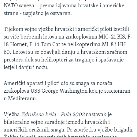
MAGAZIN
NATO saveza – prema izjavama hrvatske i američke
strane - uspješno je ostvaren.
O GLASU AMERIKE
Tijekom vojne vježbe hrvatski i američki piloti izvršili
Learning English
su više borbenih letova na zrakoplovima MIG-21 BIS, F-
18 Hornet, F-14 Tom Cat te helikopterima MI-8 i HH-
PRATITE NAS
60. Letovi su se obavljali danju u hrvatskom zračnom
prostoru dok su helikopteri za traganje i spašavanje
letjeli danju i noću.
Jezici
Američki aparati i piloti dio su snaga sa nosača
zrakoplova USS George Washington koji je stacioniran
u Mediteranu.
Vježba
Združena krila - Pula 2002
nastavak je
bilateralne vojne suradnje između hrvatskih i
američkih oružanih snaga. Po završetku vježbe brigadir