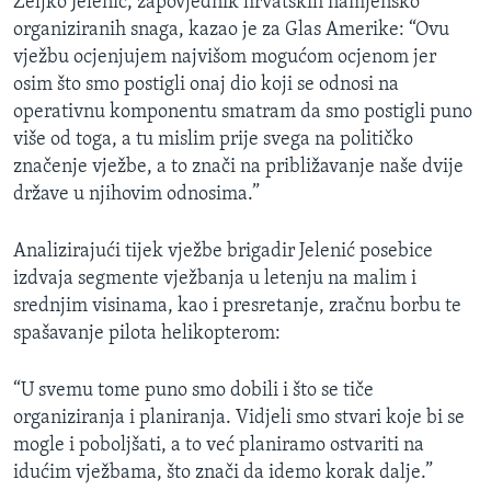
Željko Jelenić, zapovjednik hrvatskih namjensko
organiziranih snaga, kazao je za Glas Amerike: “Ovu
vježbu ocjenjujem najvišom mogućom ocjenom jer
osim što smo postigli onaj dio koji se odnosi na
operativnu komponentu smatram da smo postigli puno
više od toga, a tu mislim prije svega na političko
značenje vježbe, a to znači na približavanje naše dvije
države u njihovim odnosima.”
Analizirajući tijek vježbe brigadir Jelenić posebice
izdvaja segmente vježbanja u letenju na malim i
srednjim visinama, kao i presretanje, zračnu borbu te
spašavanje pilota helikopterom:
“U svemu tome puno smo dobili i što se tiče
organiziranja i planiranja. Vidjeli smo stvari koje bi se
mogle i poboljšati, a to već planiramo ostvariti na
idućim vježbama, što znači da idemo korak dalje.”