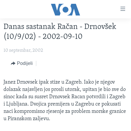
Linkovi
Pređi
na
Danas sastanak Račan - Drnovšek
glavni
TV PROGRAM
sadržaj
(10/9/02) - 2002-09-10
VIDEO
Pređi
na
10 septembar, 2002
FOTOGRAFIJE DANA
glavnu
VIJESTI
Podijeli
navigaciju
Idi
NAUKA I TEHNOLOGIJA
SJEDINJENE AMERIČKE DRŽAVE
na
Janez Drnovsek ipak stize u Zagreb. Iako je njegov
SPECIJALNI PROJEKTI
BOSNA I HERCEGOVINA
pretragu
dolazak najavljen jos prosli utorak, upitan je bio sve do
KORUPCIJA
SVIJET
sinoc kada su susret Drnovsek Racan potvrdili i Zagreb
i Ljubljana. Dvojica premijera u Zagrebu ce pokusati
SLOBODA MEDIJA
naci kompromisno rjesenje za problem morske granice
ŽENSKA STRANA
u Piranskom zaljevu.
IZBJEGLIČKA STRANA