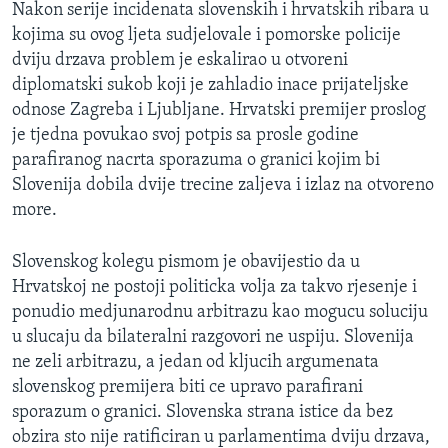
Nakon serije incidenata slovenskih i hrvatskih ribara u
MAGAZIN
kojima su ovog ljeta sudjelovale i pomorske policije
O GLASU AMERIKE
dviju drzava problem je eskalirao u otvoreni
diplomatski sukob koji je zahladio inace prijateljske
Learning English
odnose Zagreba i Ljubljane. Hrvatski premijer proslog
je tjedna povukao svoj potpis sa prosle godine
parafiranog nacrta sporazuma o granici kojim bi
PRATITE NAS
Slovenija dobila dvije trecine zaljeva i izlaz na otvoreno
more.
Jezici
Slovenskog kolegu pismom je obavijestio da u
Hrvatskoj ne postoji politicka volja za takvo rjesenje i
ponudio medjunarodnu arbitrazu kao mogucu soluciju
u slucaju da bilateralni razgovori ne uspiju. Slovenija
ne zeli arbitrazu, a jedan od kljucih argumenata
slovenskog premijera biti ce upravo parafirani
sporazum o granici. Slovenska strana istice da bez
obzira sto nije ratificiran u parlamentima dviju drzava,