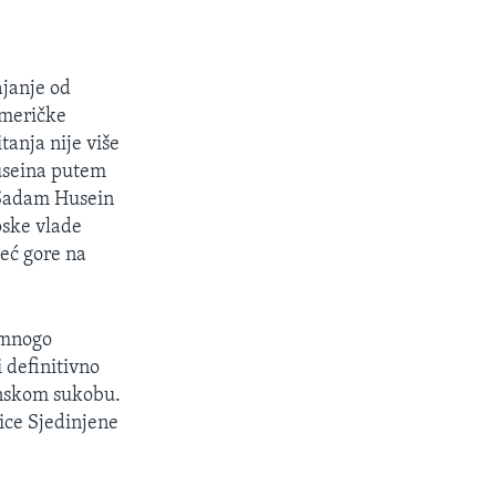
ajanje od
 američke
anja nije više
useina putem
 Sadam Husein
pske vlade
već gore na
a mnogo
 definitivno
inskom sukobu.
bice Sjedinjene