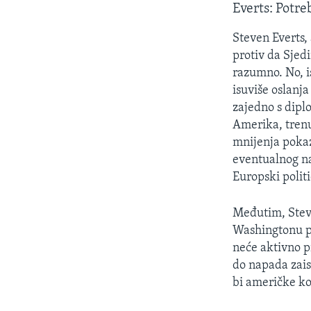
Everts: Potre
Steven Everts,
protiv da Sjed
razumno. No, i
isuviše oslanja
zajedno s dip
Amerika, trenu
mnijenja pokaz
eventualnog nap
Europski politi
Međutim, Steve
Washingtonu pr
neće aktivno pr
do napada zais
bi američke ko