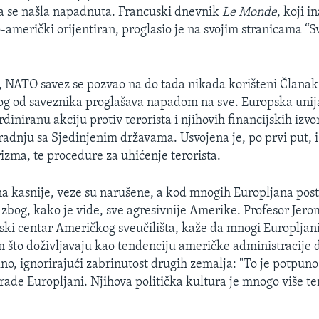
 se našla napadnuta. Francuski dnevnik
Le Monde
, koji i
-američki orijentiran, proglasio je na svojim stranicama “S
, NATO savez se pozvao na do tada nikada korišteni Članak 
g od saveznika proglašava napadom na sve. Europska unija
iniranu akciju protiv terorista i njihovih financijskih izvo
adnju sa Sjedinjenim državama. Usvojena je, po prvi put, 
rizma, te procedure za uhićenje terorista.
a kasnije, veze su narušene, a kod mnogih Europljana post
 zbog, kako je vide, sve agresivnije Amerike. Profesor Jer
elski centar Američkog sveučilišta, kaže da mnogi Europljan
m što doživljavaju kao tendenciju američke administracije d
no, ignorirajući zabrinutost drugih zemalja: "To je potpun
 rade Europljani. Njihova politička kultura je mnogo više t