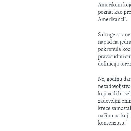
MAGAZIN
Amerikom koja
O GLASU AMERIKE
poznat kao pro
Amerikanci”.
S druge strane
napad na jedno
pokrenula koord
pravosudnu sur
definicija tero
No, godinu dan
nezadovoljstvo
koji vodi bris
zadovoljni oni
kreće samostal
načinu na koji
konsenzusu."