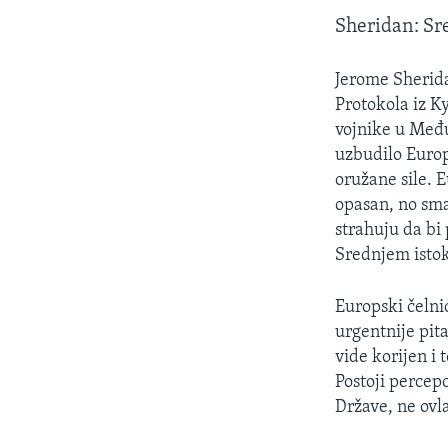
Sheridan: Sre
Jerome Sherida
Protokola iz Ky
vojnike u Među
uzbudilo Euro
oružane sile. 
opasan, no sma
strahuju da bi 
Srednjem isto
Europski čelni
urgentnije pit
vide korijen i
Postoji percep
Države, ne ovl