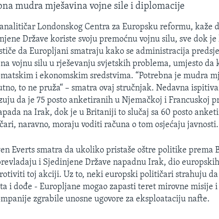
bna mudra mješavina vojne sile i diplomacije
 analitičar Londonskog Centra za Europsku reformu, kaže 
injene Države koriste svoju premoćnu vojnu silu, sve dok je 
stiče da Europljani smatraju kako se administracija preds
 na vojnu silu u rješevanju svjetskih problema, umjesto da k
lomatskim i ekonomskim sredstvima. “Potrebna je mudra mj
tno, to ne pruža“ – smatra ovaj stručnjak. Nedavna ispitiv
uju da je 75 posto anketiranih u Njemačkoj i Francuskoj pr
ada na Irak, dok je u Britaniji to slučaj sa 60 posto anket
čari, naravno, moraju voditi računa o tom osjećaju javnosti.
n Everts smatra da ukoliko pristaše oštre politike prema
evladaju i Sjedinjene Države napadnu Irak, dio europskih
otiviti toj akciji. Uz to, neki europski političari strahuju da
ta i dođe - Europljane mogao zapasti teret mirovne misije 
mpanije zgrabile unosne ugovore za eksploataciju nafte.