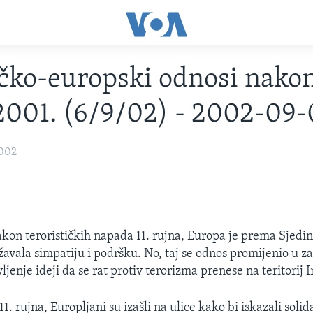
ko-europski odnosi nakon
2001. (6/9/02) - 2002-09-
2002
on terorističkih napada 11. rujna, Europa je prema Sjedi
avala simpatiju i podršku. No, taj se odnos promijenio u za
ljenje ideji da se rat protiv terorizma prenese na teritorij I
 rujna, Europljani su izašli na ulice kako bi iskazali solid