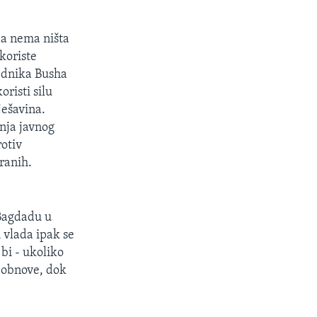
da nema ništa
koriste
jednika Busha
oristi silu
ešavina.
anja javnog
otiv
iranih.
 Bagdadu u
 vlada ipak se
 bi - ukoliko
i obnove, dok