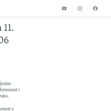
 11.
06
njenim
brinutost i
raka.
arnost s