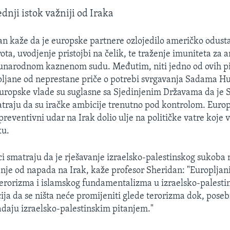
dnji istok važniji od Iraka
n kaže da je europske partnere ozlojedilo američko odust
ota, uvodjenje pristojbi na čelik, te traženje imuniteta za
narodnom kaznenom sudu. Međutim, niti jedno od ovih pit
pljane od neprestane priče o potrebi svrgavanja Sadama H
Europske vlade su suglasne sa Sjedinjenim Državama da je
traju da su iračke ambicije trenutno pod kontrolom. Euro
preventivni udar na Irak dolio ulje na političke vatre koje 
ku.
ci smatraju da je rješavanje izraelsko-palestinskog sukob
anje od napada na Irak, kaže profesor Sheridan: "Europljani
 terorizma i islamskog fundamentalizma u izraelsko-palest
cija da se ništa neće promijeniti glede terorizma dok, pose
adaju izraelsko-palestinskim pitanjem."