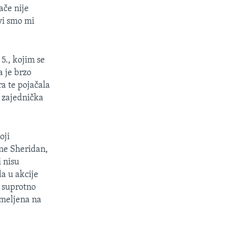
nače nije
vi smo mi
5., kojim se
 je brzo
ra te pojačala
i zajednička
oji
ome Sheridan,
i nisu
a u akcije
o suprotno
emeljena na