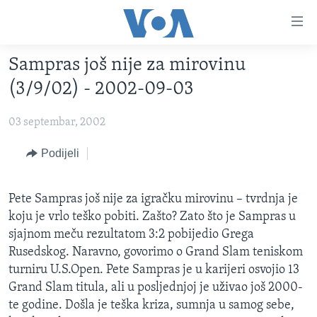
Linkovi
Pređi
na
Sampras još nije za mirovinu
glavni
TV PROGRAM
sadržaj
(3/9/02) - 2002-09-03
VIDEO
Pređi
na
03 septembar, 2002
FOTOGRAFIJE DANA
glavnu
VIJESTI
Podijeli
navigaciju
Idi
NAUKA I TEHNOLOGIJA
SJEDINJENE AMERIČKE DRŽAVE
na
Pete Sampras još nije za igračku mirovinu – tvrdnja je
SPECIJALNI PROJEKTI
BOSNA I HERCEGOVINA
pretragu
koju je vrlo teško pobiti. Zašto? Zato što je Sampras u
KORUPCIJA
SVIJET
sjajnom meču rezultatom 3:2 pobijedio Grega
Rusedskog. Naravno, govorimo o Grand Slam teniskom
SLOBODA MEDIJA
turniru U.S.Open. Pete Sampras je u karijeri osvojio 13
ŽENSKA STRANA
Grand Slam titula, ali u posljednjoj je uživao još 2000-
IZBJEGLIČKA STRANA
te godine. Došla je teška kriza, sumnja u samog sebe,