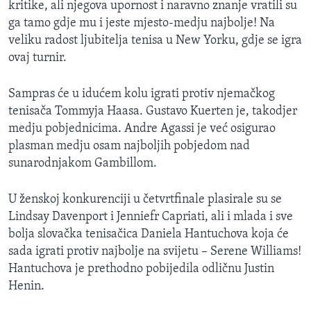
kritike, ali njegova upornost i naravno znanje vratili su
MAGAZIN
ga tamo gdje mu i jeste mjesto-medju najbolje! Na
O GLASU AMERIKE
veliku radost ljubitelja tenisa u New Yorku, gdje se igra
ovaj turnir.
Learning English
Sampras će u idućem kolu igrati protiv njemačkog
tenisača Tommyja Haasa. Gustavo Kuerten je, takodjer
PRATITE NAS
medju pobjednicima. Andre Agassi je već osigurao
plasman medju osam najboljih pobjedom nad
sunarodnjakom Gambillom.
Jezici
U ženskoj konkurenciji u četvrtfinale plasirale su se
Lindsay Davenport i Jenniefr Capriati, ali i mlada i sve
bolja slovačka tenisačica Daniela Hantuchova koja će
sada igrati protiv najbolje na svijetu – Serene Williams!
Hantuchova je prethodno pobijedila odličnu Justin
Henin.