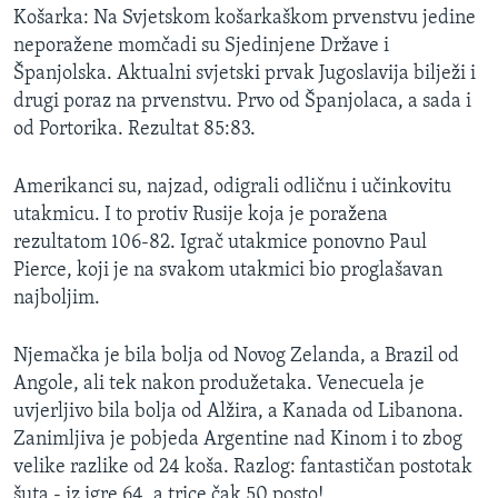
Košarka: Na Svjetskom košarkaškom prvenstvu jedine
neporažene momčadi su Sjedinjene Države i
Španjolska. Aktualni svjetski prvak Jugoslavija bilježi i
drugi poraz na prvenstvu. Prvo od Španjolaca, a sada i
od Portorika. Rezultat 85:83.
Amerikanci su, najzad, odigrali odličnu i učinkovitu
utakmicu. I to protiv Rusije koja je poražena
rezultatom 106-82. Igrač utakmice ponovno Paul
Pierce, koji je na svakom utakmici bio proglašavan
najboljim.
Njemačka je bila bolja od Novog Zelanda, a Brazil od
Angole, ali tek nakon produžetaka. Venecuela je
uvjerljivo bila bolja od Alžira, a Kanada od Libanona.
Zanimljiva je pobjeda Argentine nad Kinom i to zbog
velike razlike od 24 koša. Razlog: fantastičan postotak
šuta - iz igre 64, a trice čak 50 posto!