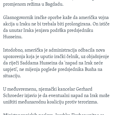
promjenom režima u Bagdadu.
MAGAZIN
O GLASU AMERIKE
Glasnogovornik iračke oporbe kaže da američka vojna
akcija u Iraku ne bi trebala biti prolongirana. On ističe
Learning English
da unutar Iraka jenjava podrška predsjedniku
Husseinu.
PRATITE NAS
Istodobno, američka je administracija odbacila nova
upozorenja koja je uputio irački čelnik, uz objašnjenje
da riječi Saddama Husseina da 'napad na Irak neće
Jezici
uspjeti', ne mijenja poglede predsjednika Busha na
situaciju.
U međuvremenu, njemački kancelar Gerhard
Schroeder izjavio je da eventualni napad na Irak može
uništiti međunarodnu koaliciju protiv terorizma.