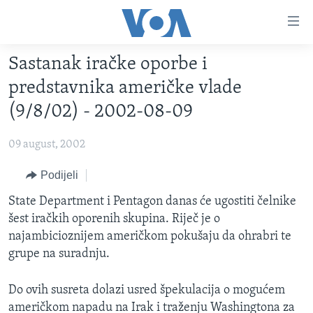
Linkovi
Pređi
na
Sastanak iračke oporbe i
glavni
TV PROGRAM
sadržaj
predstavnika američke vlade
VIDEO
Pređi
(9/8/02) - 2002-08-09
na
FOTOGRAFIJE DANA
glavnu
09 august, 2002
VIJESTI
navigaciju
Idi
NAUKA I TEHNOLOGIJA
Podijeli
SJEDINJENE AMERIČKE DRŽAVE
na
SPECIJALNI PROJEKTI
State Department i Pentagon danas će ugostiti čelnike
BOSNA I HERCEGOVINA
pretragu
šest iračkih oporenih skupina. Riječ je o
KORUPCIJA
SVIJET
najambicioznijem američkom pokušaju da ohrabri te
SLOBODA MEDIJA
grupe na suradnju.
ŽENSKA STRANA
Do ovih susreta dolazi usred špekulacija o mogućem
IZBJEGLIČKA STRANA
američkom napadu na Irak i traženju Washingtona za