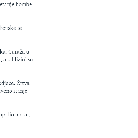
dmetanje bombe
icijske te
oka. Garaža u
 a u blizini su
odjeće. Žrtva
tveno stanje
upalio motor,