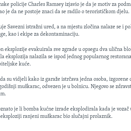
ske policije Charles Ramsey izjavio je da je motiv za po
 je da ne postoje znaci da se radilo o terorističkom djelu.
uje Savezni istražni ured, a na mjestu zločina nalaze se i pol
ge, kao i ekipe za dekontaminaciju.
kon eksplozije evakuirala sve zgrade u opsegu dva ulična bl
la eksplozija nalazila se ispod jednog popularnog restorana,
biteljske kuće.
da su vidjeli kako iz garaže istrčava jedna osoba, izgorene 
-godišnji muškarac, odvezen je u bolnicu. Njegovo se zdravs
im.
oznato je li bomba kućne izrade eksplodirala kada je vozač 
 eksploziji ranjeni muškarac bio slučajni prolaznik.