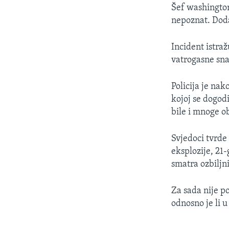
MAGAZIN
Šef washington
O GLASU AMERIKE
nepoznat. Dodao
Incident istraž
vatrogasne sna
Policija je na
kojoj se dogodi
bile i mnoge o
Svjedoci tvrde 
eksplozije, 21
smatra ozbiljn
Za sada nije p
odnosno je li u