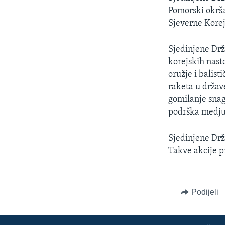
Pomorski okrša
Sjeverne Korej
Sjedinjene Drža
korejskih nast
oružje i balist
raketa u držav
gomilanje sna
podrška medj
Sjedinjene Drž
Takve akcije pr
Podijeli