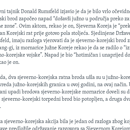
i tajnik Donald Rumsfeld izjavio je da je bilo vrlo očevidn
ski brod započeo napad “došavši južno u područja preko za
ne zone”. Ovim aktom, rekao je on, Sjeverna Koreja je “prek
n Korejski rat prije gotovo pola stoljeća. Sjedinjene Držav
eld, imaju razloga vjerovati da je sjeverno-korejski brod 
ng-gi, iz mornarice Južne Koreje rekao je da se radilo o 
o-korejske vojske”. Napad je bio “hotimičan i unaprijed do
kao je on.
da, dva sjeverno-korejska ratna broda ušla su u južno-kore
vreda južno-korejskih granica u ovoj godini, na ovaj način. 
ani upadi brodova sjeverno-korejske mornarice doveli su d
e sjeverno-korejski torpedni brod bio potopljen, a druga dv
.
a sjeverno-korejska akcija bila je jedan od razloga zbog ko
ave predložile održavanje razgovora sa Sjevernom Korejom 