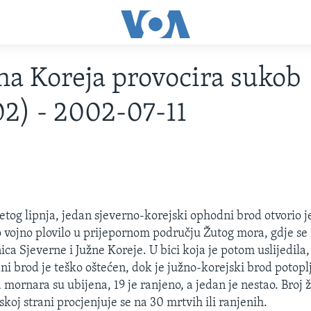
na Koreja provocira sukob
02) - 2002-07-11
etog lipnja, jedan sjeverno-korejski ophodni brod otvorio j
 vojno plovilo u prijepornom području Žutog mora, gdje se 
ca Sjeverne i Južne Koreje. U bici koja je potom uslijedila,
ni brod je teško oštećen, dok je južno-korejski brod potoplj
mornara su ubijena, 19 je ranjeno, a jedan je nestao. Broj 
koj strani procjenjuje se na 30 mrtvih ili ranjenih.