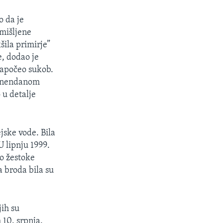
o da je
mišljene
šila primirje”
e, dodao je
započeo sukob.
“iznendanom
 u detalje
jske vode. Bila
U lipnju 1999.
o žestoke
a broda bila su
jih su
10. srpnja.