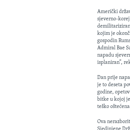
MAGAZIN
O GLASU AMERIKE
Američki državn
sjeverno-korej
demilitarizira
kojim je okonča
gospodin Rumsf
Admiral Bae Sa
napadu sjevern
isplaniran”, re
Dan prije napa
je to deseta po
godine, opetov
bitke u kojoj j
teško oštećena
Ova nerazborit
Sjedinjene Drž