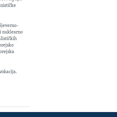
nističke
 Sjeverno-
ći nuklearno
lističkih
orejsko
orejska
vokacija.