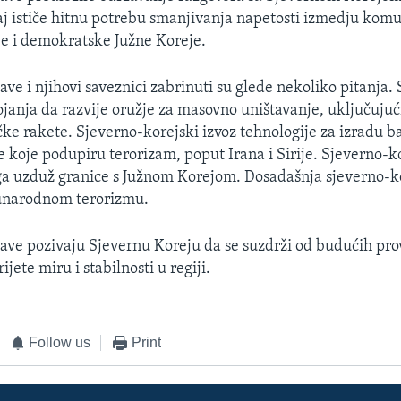
j ističe hitnu potrebu smanjivanja napetosti izmedju komu
e i demokratske Južne Koreje.
ve i njihovi saveznici zabrinuti su glede nekoliko pitanja.
ojanja da razvije oružje za masovno uništavanje, uključuju
ičke rakete. Sjeverno-korejski izvoz tehnologije za izradu ba
e koje podupiru terorizam, poput Irana i Sirije. Sjeverno-k
ga uzduž granice s Južnom Korejom. Dosadašnja sjeverno-k
unarodnom terorizmu.
ave pozivaju Sjevernu Koreju da se suzdrži od budućih pro
ijete miru i stabilnosti u regiji.
Follow us
Print