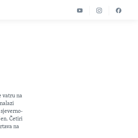
e vatru na
nalazi
 sjeverno-
en. Četiri
žrtava na