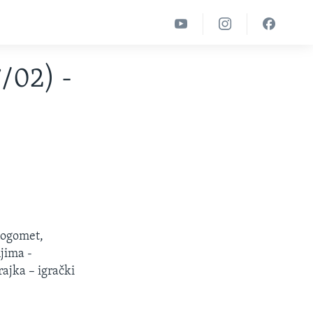
7/02) -
 nogomet,
jima -
rajka – igrački