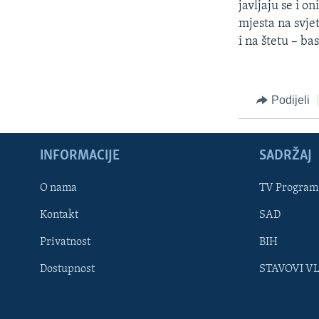
javljaju se i o
mjesta na svj
i na štetu – ba
Podijeli
INFORMACIJE
SADRŽAJ
Learning English
O nama
TV Program
Kontakt
SAD
PRATITE NAS
Privatnost
BIH
Dostupnost
STAVOVI V
Jezici