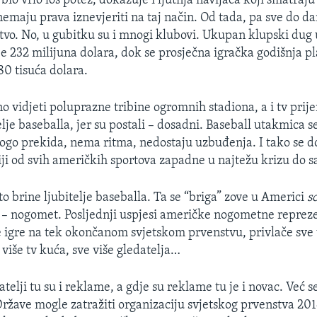
k bio vrlo loš potez, dokazuje i ljutnja navijača koji smatraj
nemaju prava iznevjeriti na taj način. Od tada, pa sve do d
stvo. No, u gubitku su i mnogi klubovi. Ukupan klupski dug 
 je 232 milijuna dolara, dok se prosječna igračka godišnja p
80 tisuća dolara.
no vidjeti poluprazne tribine ogromnih stadiona, a i tv prij
elje baseballa, jer su postali – dosadni. Baseball utakmica se
nogo prekida, nema ritma, nedostaju uzbuđenja. I tako se do
ji od svih američkih sportova zapadne u najtežu krizu do s
to brine ljubitelje baseballa. Ta se “briga” zove u Americi
s
a – nogomet. Posljednji uspjesi američke nogometne repreze
e igre na tek okončanom svjetskom prvenstvu, privlače sve 
više tv kuća, sve više gledatelja…
atelji tu su i reklame, a gdje su reklame tu je i novac. Već s
Države mogle zatražiti organizaciju svjetskog prvenstva 201