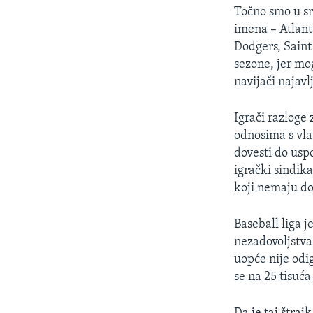
MAGAZIN
Točno smo u s
O GLASU AMERIKE
imena – Atlan
Dodgers, Saint
sezone, jer mo
navijači najavl
Igrači razloge
odnosima s vla
dovesti do uspo
igrački sindik
koji nemaju do
Baseball liga 
nezadovoljstva,
uopće nije odi
se na 25 tisuća