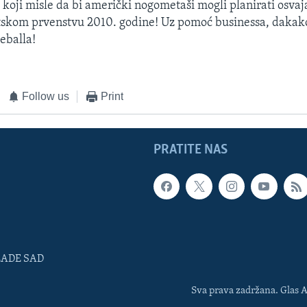
ni koji misle da bi američki nogometaši mogli planirati osva
etskom prvenstvu 2010. godine! Uz pomoć businessa, dakak
seballa!
Follow us
Print
PRATITE NAS
LADE SAD
Sva prava zadržana. Glas