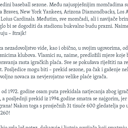
redini baseball sezone. Među najuspješnijim momčadima s
ta Braves, New York Yankees, Arizona Diamondbacks, Los 
 Loius Cardinals. Međutim, sve momčadi, ali i navijače brin
glo bi se dogoditi da stadionu bukvalno budu prazni. Naime 
juju – štrajk!
 za nezadovoljstvo vide, kao i obično, u svojim ugovorima, o
snicima klubova. Vlasnici su, naime, predložili mjere koje 
ravanja rasta igračkih plaća. Sve se pokušava riještiti na rel
at. Posljedice mogu biti – prekid sezone, pa čak i gašenje n
voljno novaca za nevjerojatno velike plaće igrača.
je od 1972. godine osam puta prekidala natjecanja zbog igra
 a posljednji prekid iz 1994.godine smatra se najgorim, jer
grana! Nakon toga s prosječnih 31 tisuće 600 gledatelja po 
 260!