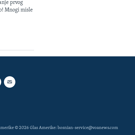
janje prvog
o! Mnogi misle
 Amerike © 2026 Glas Amerike: bosnian-service@voanews.com