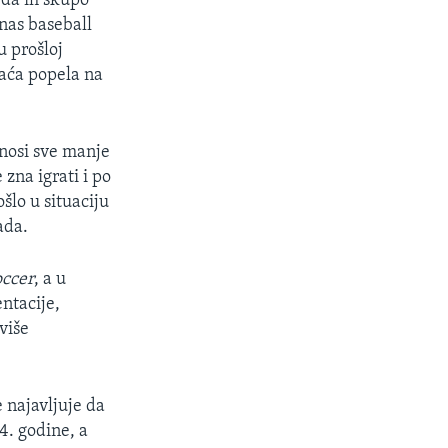
u da ih skupo
anas baseball
u prošloj
laća popela na
enosi sve manje
 zna igrati i po
šlo u situaciju
ada.
occer
, a u
ntacije,
više
e najavljuje da
4. godine, a