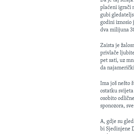
Da je taj štraj
plaćeni igrači 
gubi gledatelj
godini iznosio
dva milijuna 3
Zaista je žalos
privlače ljubit
pet sati, uz m
da najamerički
Ima još nešto š
ostatku svijet
osobito odličn
sponozora, sve 
A, gdje su gled
bi Sjedinjene 