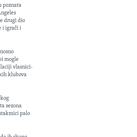
u poznata
Angeles
e drugi dio
i igrači i
dnosno
bi mogle
aciji vlasnici-
ekih klubova
čkog
 ta sezona
utakmici palo