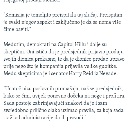
i njegovoj prodaji dionica.
"Komisija je temeljito preispitala taj slučaj. Preispitan
je svaki njegov aspekt i zaključeno je da se nema više
čime baviti."
Međutim, demokrati na Capitol Hillu i dalje su
skeptični. Oni ističu da je predsjednik prijavio prodaju
svojih dionica prekasno, te da je dionice prodao upravo
prije nego što je kompanija prijavila velike gubitke.
Među skepticima je i senator Harry Reid iz Nevade.
"Unatoč nizu poslovnih promašaja, naš se predsjednik,
kako se čini, uvijek ponovno dočeka na noge i profitira.
Sada postoje zabrinjavajući znakovi da je i sam
svojedobno prilično olako uzimao pravila, za koja sada
traži od administracije da ih provodi."