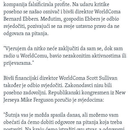
kompanija falsificirala profite. Na udaru kritike
posebno se našao osnivač i bivši direktor WorldComa
Bernard Ebbers. Međutim, gospodin Ebbers je odbio
svjedočiti, pozivajući se na svoje ustavno pravo da ne
odgovara na pitanja.
"Vjerujem da nitko neće zaključiti da sam se, dok sam
radio u WorldComu, bavio nezakonitim aktivnostima ili
prijevarama."
Bivši financijski direktor WorldComa Scott Sullivan
također je odbio svjedočiti. Zakonodavci nisu bili
posebno zadovoljni. Republikanski kongresmen iz New
Jerseya Mike Ferguson poručio je svjedocima:
"Šutnja vas je možda spasila danas, ali možemo vam
obećati da ćemo dobiti odgovore na pitanja koja treba
postaviti. Na kraju ćemo istražiti ovu stvar, a odgovorni