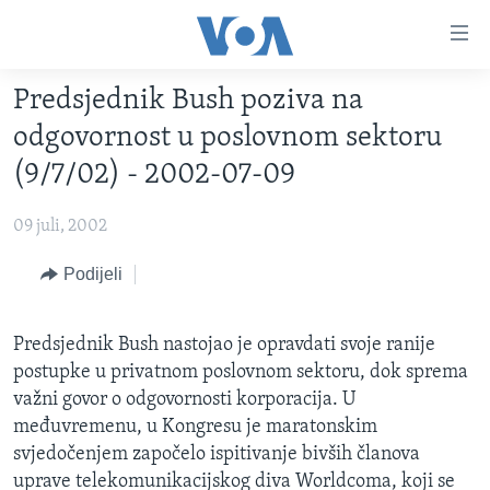
Linkovi
Pređi
na
Predsjednik Bush poziva na
glavni
TV PROGRAM
sadržaj
odgovornost u poslovnom sektoru
VIDEO
Pređi
(9/7/02) - 2002-07-09
na
FOTOGRAFIJE DANA
glavnu
09 juli, 2002
VIJESTI
navigaciju
Idi
NAUKA I TEHNOLOGIJA
Podijeli
SJEDINJENE AMERIČKE DRŽAVE
na
SPECIJALNI PROJEKTI
BOSNA I HERCEGOVINA
pretragu
Predsjednik Bush nastojao je opravdati svoje ranije
KORUPCIJA
SVIJET
postupke u privatnom poslovnom sektoru, dok sprema
SLOBODA MEDIJA
važni govor o odgovornosti korporacija. U
međuvremenu, u Kongresu je maratonskim
ŽENSKA STRANA
svjedočenjem započelo ispitivanje bivših članova
IZBJEGLIČKA STRANA
uprave telekomunikacijskog diva Worldcoma, koji se