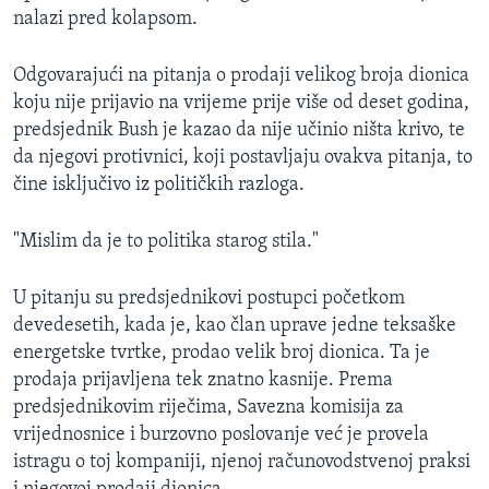
nalazi pred kolapsom.
MAGAZIN
O GLASU AMERIKE
Odgovarajući na pitanja o prodaji velikog broja dionica
koju nije prijavio na vrijeme prije više od deset godina,
Learning English
predsjednik Bush je kazao da nije učinio ništa krivo, te
da njegovi protivnici, koji postavljaju ovakva pitanja, to
PRATITE NAS
čine isključivo iz političkih razloga.
"Mislim da je to politika starog stila."
Jezici
U pitanju su predsjednikovi postupci početkom
devedesetih, kada je, kao član uprave jedne teksaške
energetske tvrtke, prodao velik broj dionica. Ta je
prodaja prijavljena tek znatno kasnije. Prema
predsjednikovim riječima, Savezna komisija za
vrijednosnice i burzovno poslovanje već je provela
istragu o toj kompaniji, njenoj računovodstvenoj praksi