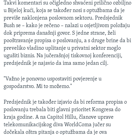
Takvi komentari su očigledno shvaćeni prilično ozbiljno
u Bijeloj kući, koja se također nosi s optužbama da je
previše naklonjena poslovnom sektoru. Predsjednik
Bush se – kako je rečeno – nalazi u osjetljivom položaju
dok priprema današnji govor. S jedne strane, želi
pooštravanje propisa o poslovanju, a s druge brine da bi
preveliko vladino uplitanje u privatni sektor moglo
ugušiti biznis. Na jučerašnjoj tiskovnoj konferenciji,
predsjednik je najavio da ima samo jedan cilj.
"Važno je ponovno uspostaviti povjerenje u
gospodarstvo. Mi to možemo."
Predsjednik je također izjavio da bi reforma propisa o
poslovanju trebala biti glavni prioritet Kongresa do
kraja godine. A na Capitol Hillu, članove uprave
telekomunikacijskog diva WorldComa jučer su
dočekala oštra pitanja o optužbama da je ova