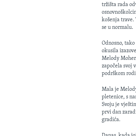
MAGAZIN
tržišta rada o
O GLASU AMERIKE
osnovnoškolcim
košenja trave. 
se u normalu.
Odnosno, tako 
okusila izazove
Melody Moher, 
započela svoj v
podrškom rodit
Mala je Melody,
pletenice, s na
Svoju je vješt
prvi dan zarad
gradića.
Danas, kada jo