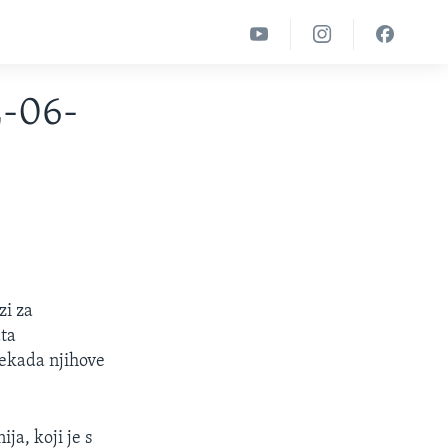
2-06-
zi za
ata
nekada njihove
ja, koji je s