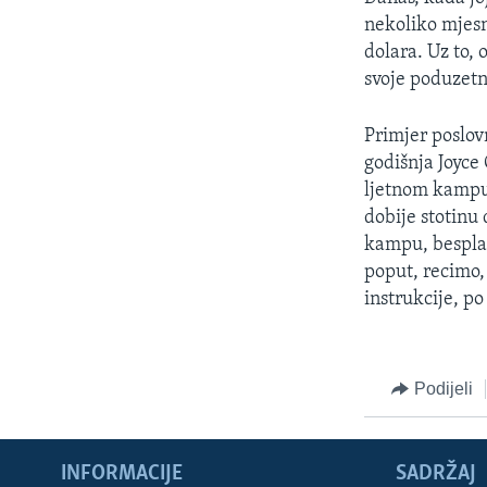
nekoliko mjesn
dolara. Uz to, 
svoje poduzetn
Primjer poslov
godišnja Joyce 
ljetnom kampu 
dobije stotinu
kampu, besplat
poput, recimo,
instrukcije, po
Podijeli
INFORMACIJE
SADRŽAJ