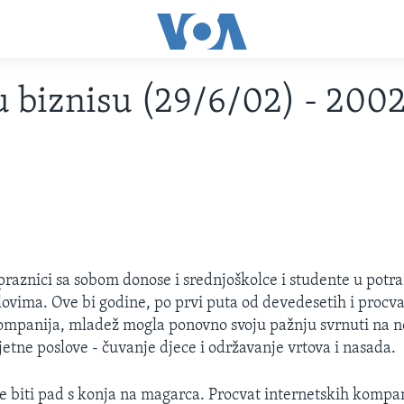
u biznisu (29/6/02) - 200
 praznici sa sobom donose i srednjoškolce i studente u potra
ovima. Ove bi godine, po prvi puta od devedesetih i procv
ompanija, mladež mogla ponovno svoju pažnju svrnuti na 
jetne poslove - čuvanje djece i održavanje vrtova i nasada.
e biti pad s konja na magarca. Procvat internetskih kompani