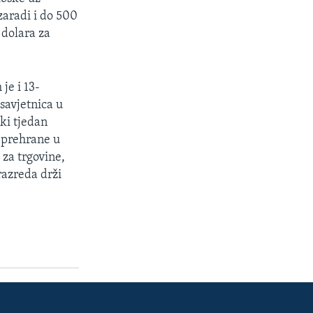
zaradi i do 500
 dolara za
je i 13-
 savjetnica u
ki tjedan
i prehrane u
za trgovine,
razreda drži