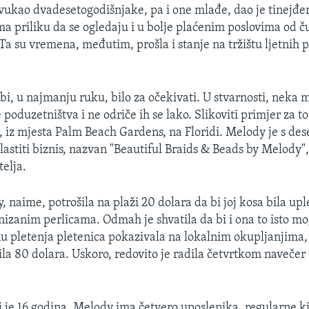
dvukao dvadesetogodišnjake, pa i one mlađe, dao je tinejđe
a priliku da se ogledaju i u bolje plaćenim poslovima od č
Ta su vremena, međutim, prošla i stanje na tržištu ljetnih 
bi, u najmanju ruku, bilo za očekivati. U stvarnosti, neka 
 poduzetništva i ne odriče ih se lako. Slikoviti primjer za to
iz mjesta Palm Beach Gardens, na Floridi. Melody je s des
lastiti biznis, nazvan "Beautiful Braids & Beads by Melody",
elja.
 naime, potrošila na plaži 20 dolara da bi joj kosa bila upl
nizanim perlicama. Odmah je shvatila da bi i ona to isto mog
inu pletenja pletenica pokazivala na lokalnim okupljanjima, 
ila 80 dolara. Uskoro, redovito je radila četvrtkom navečer
j je 16 godina, Melody ima četvero uposlenika, regularne k