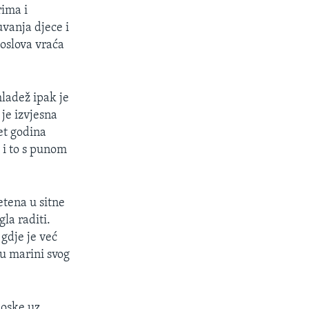
rima i
uvanja djece i
poslova vraća
mladež ipak je
 je izvjesna
et godina
 i to s punom
etena u sitne
la raditi.
gdje je već
 u marini svog
ioske uz