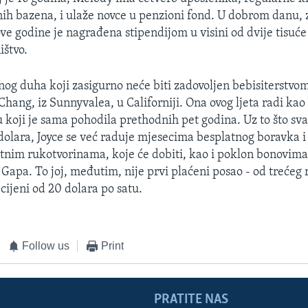
ih bazena, i ulaže novce u penzioni fond. U dobrom danu, 
ove godine je nagrađena stipendijom u visini od dvije tisuće
ištvo.
nog duha koji zasigurno neće biti zadovoljen bebisiterstvom 
Chang, iz Sunnyvalea, u Californiji. Ona ovog ljeta radi kao
koji je sama pohodila prethodnih pet godina. Uz to što sva
 dolara, Joyce se već raduje mjesecima besplatnog boravka 
nim rukotvorinama, koje će dobiti, kao i poklon bonovima 
 Gapa. To joj, međutim, nije prvi plaćeni posao - od trećeg 
 cijeni od 20 dolara po satu.
Follow us
Print
PRATITE NAS