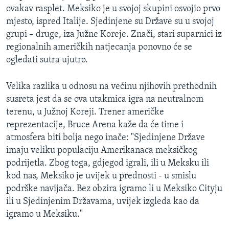
ovakav rasplet. Meksiko je u svojoj skupini osvojio prvo
MAGAZIN
mjesto, ispred Italije. Sjedinjene su Države su u svojoj
O GLASU AMERIKE
grupi – druge, iza Južne Koreje. Znači, stari suparnici iz
regionalnih američkih natjecanja ponovno će se
Learning English
ogledati sutra ujutro.
PRATITE NAS
Velika razlika u odnosu na većinu njihovih prethodnih
susreta jest da se ova utakmica igra na neutralnom
terenu, u Južnoj Koreji. Trener američke
reprezentacije, Bruce Arena kaže da će time i
Jezici
atmosfera biti bolja nego inače: "Sjedinjene Države
imaju veliku populaciju Amerikanaca meksičkog
podrijetla. Zbog toga, gdjegod igrali, ili u Meksku ili
kod nas, Meksiko je uvijek u prednosti - u smislu
podrške navijača. Bez obzira igramo li u Meksiko Cityju
ili u Sjedinjenim Državama, uvijek izgleda kao da
igramo u Meksiku."