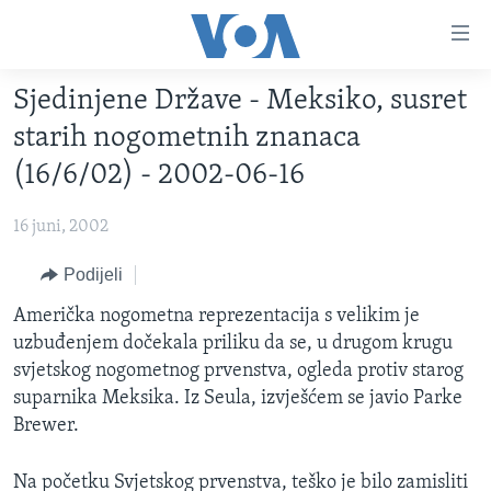
Linkovi
Pređi
na
Sjedinjene Države - Meksiko, susret
glavni
TV PROGRAM
sadržaj
starih nogometnih znanaca
VIDEO
Pređi
(16/6/02) - 2002-06-16
na
FOTOGRAFIJE DANA
glavnu
16 juni, 2002
VIJESTI
navigaciju
Idi
NAUKA I TEHNOLOGIJA
Podijeli
SJEDINJENE AMERIČKE DRŽAVE
na
SPECIJALNI PROJEKTI
Američka nogometna reprezentacija s velikim je
BOSNA I HERCEGOVINA
pretragu
uzbuđenjem dočekala priliku da se, u drugom krugu
KORUPCIJA
SVIJET
svjetskog nogometnog prvenstva, ogleda protiv starog
SLOBODA MEDIJA
suparnika Meksika. Iz Seula, izvješćem se javio Parke
Brewer.
ŽENSKA STRANA
IZBJEGLIČKA STRANA
Na početku Svjetskog prvenstva, teško je bilo zamisliti