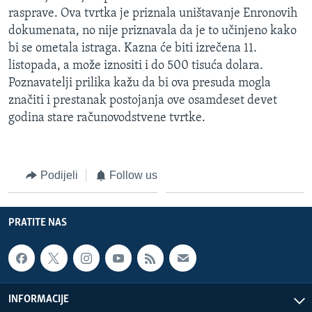
MAGAZIN
rasprave. Ova tvrtka je priznala uništavanje Enronovih
dokumenata, no nije priznavala da je to učinjeno kako
O GLASU AMERIKE
bi se ometala istraga. Kazna će biti izrečena 11.
listopada, a može iznositi i do 500 tisuća dolara.
Learning English
Poznavatelji prilika kažu da bi ova presuda mogla
značiti i prestanak postojanja ove osamdeset devet
PRATITE NAS
godina stare računovodstvene tvrtke.
Podijeli
Follow us
Jezici
PRATITE NAS
INFORMACIJE