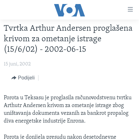
Linkovi
Pređi
na
Tvrtka Arthur Andersen proglašena
glavni
TV PROGRAM
sadržaj
krivom za ometanje istrage
VIDEO
Pređi
(15/6/02) - 2002-06-15
na
FOTOGRAFIJE DANA
glavnu
15 juni, 2002
VIJESTI
navigaciju
Idi
NAUKA I TEHNOLOGIJA
Podijeli
SJEDINJENE AMERIČKE DRŽAVE
na
SPECIJALNI PROJEKTI
BOSNA I HERCEGOVINA
pretragu
Porota u Teksasu je proglasila računovodstvenu tvrtku
KORUPCIJA
SVIJET
Arthutr Andersen krivom za ometanje istrage zbog
SLOBODA MEDIJA
uništavanja dokumenta vezanih za bankrot propalog
diva energetske industrije Enrona.
ŽENSKA STRANA
IZBJEGLIČKA STRANA
Porota je donijela presudu nakon desetodnevne